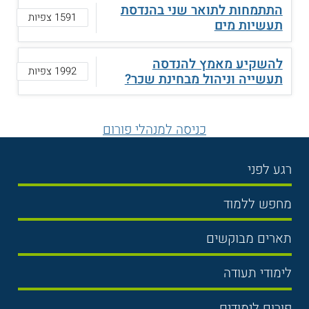
התתמחות לתואר שני בהנדסת
1591 צפיות
תעשיות מים
להשקיע מאמץ להנדסה
1992 צפיות
תעשייה וניהול מבחינת שכר?
כניסה למנהלי פורום
רגע לפני
בחירת לימודים
מחפש ללמוד
תנאי קבלה
תואר ראשון
תארים מבוקשים
שכר לימוד
תואר שני
משפטים
אוניברסיטה
לימודי תעודה
הכנה לבגרות
מנהל עסקים
מכללות
נדל"ן
מכינות
פורום לימודים