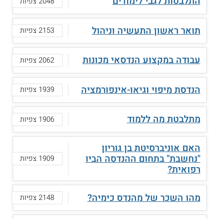
התלבטות לגבי לימודים
2048 צפיות
תואר ראשון התעשיה וניהול
2153 צפיות
עבודה במקצוע הנדסאי מכונות
2062 צפיות
הנדסת מיפוי וגיאו-אינפורמציה
1939 צפיות
מתלבטת מה ללמוד
1906 צפיות
האם אוניברסיטת בן גוריון
"נחשבת" בתחום ההנדסה הביו
1909 צפיות
רפואית?
מהו השכר של מהנדס כימיה?
2148 צפיות