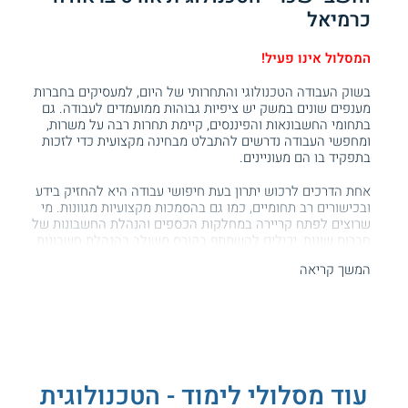
כרמיאל
המסלול אינו פעיל!
בשוק העבודה הטכנולוגי והתחרותי של היום, למעסיקים בחברות
מענפים שונים במשק יש ציפיות גבוהות ממועמדים לעבודה. גם
בתחומי החשבונאות והפיננסים, קיימת תחרות רבה על משרות,
ומחפשי העבודה נדרשים להתבלט מבחינה מקצועית כדי לזכות
בתפקיד בו הם מעוניינים.
אחת הדרכים לרכוש יתרון בעת חיפושי עבודה היא להחזיק בידע
ובכישורים רב תחומיים, כמו גם בהסמכות מקצועיות מגוונות. מי
שרוצים לפתח קריירה במחלקות הכספים והנהלת החשבונות של
חברות שונות, יכולים להשתתף בקורס משולב בהנהלת חשבונות
סוג 1+2 וחשבי שכר - כך הם מחזיקים בשתי הסמכות והופכים את
המשך קריאה
עצמם לאטרקטיביים יותר עבור מעסיקים פוטנציאליים.
כדי לעסוק בענפי חשבות השכר והנהלת החשבונות, יש צורך
להשתתף בהכשרה שמתקיימת במוסד לימודים מוכר על ידי משרד
העבודה וכן לשכת רואי החשבון, שהתכנים המועברים בה
מתאימים להכנה לקראת הבחינות החיצוניות מטעם גורמים אלו.
אחת מהאפשרויות העומדות בפני מי שרוצים להשתתף בקורס זה,
עוד מסלולי לימוד - הטכנולוגית
היא ללמוד
בקורס משולב בהנהלת חשבונות 1+2 וחשבי שכר
במכללה הטכנולוגית אורט בראודה, שנמצאת בכרמיאל.