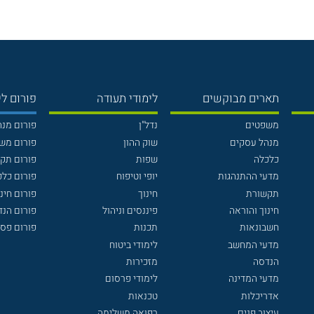
תארים מבוקשים
לימודי תעודה
פורום לי
משפטים
נדל"ן
פורום מנ
מנהל עסקים
שוק ההון
פורום מש
כלכלה
שפות
פורום תק
מדעי ההתנהגות
יופי וטיפוח
פורום כלכ
תקשורת
חינוך
פורום חינו
חינוך והוראה
פיננסים וניהול
פורום הנ
חשבונאות
תכנות
פורום פסי
מדעי המחשב
לימודי ביטוח
הנדסה
מזכירות
מדעי המדינה
לימודי פרסום
אדריכלות
טכנאות
עיצוב פנים
רפואה משלימה