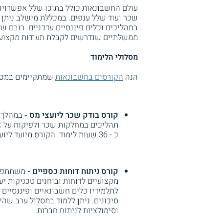
עולם החשבונאות כולל בתוכו שלל אפשרויות
שכר ועוד שלל ענפים. במכללת מישלב ניתן
בתהליכים וכלים פיננסיים עדכניים. רובם 
ממשלתיים שנדרשים לקבלת תעודות מקצוע 
מסלולי הלימוד
הנה
הקורסים בחשבונאות
שמתקיימים במכל
קורס בודק שכר ליועצי מס -
במהלך ק
תהליכים במחלקות שכר ולפיקוח על זכ
כ - 36 שעות לימוד. הקורס מיועד ליועצי מס וכן לחשבי שכר, לעורכי דין, לכלכלנים ולמפקחי שכר.
קורס ניתוח דוחות כספיים -
משתתפי
מקצועיים לדוחות ובוחנים טכניקות יע
לתלמידיו כלים חשבונאיים ופיננסיים 
וסימולציות לניתוח חברות.