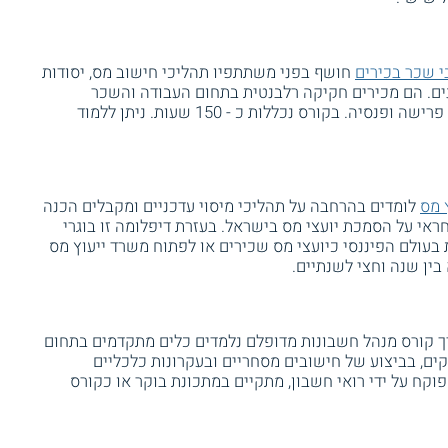
 שכר בכירים
חושף בפני משתתפיו תהליכי חישוב מס, יסודות
נים. הם מכירים חקיקה רלבנטית בתחום העבודה והשכר
ולומדים גם על היבטים בביטוח לאומי, פרישה ופנסיה. בקורס נכללות כ - 150 שעות. ניתן ללמוד
 מס
לומדים בהרחבה על תהליכי מיסוי עדכניים ומקבלים הכנה
ראי על הסמכת יועצי מס בישראל. בעזרת דיפלומה זו בוגרי
עולם הפיננסי כיועצי מס שכירים או לפתוח משרד ייעוץ מס
ין שנה וחצי לשנתיים.
 קורס מנהל חשבונות מדופלם נלמדים כלים מתקדמים בתחום
ם, בביצוע של חישובים מסחריים ובעקרונות כלכליים
קח על ידי רואי חשבון, מתקיים במתכונת בוקר או כקורס