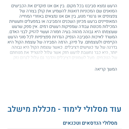
הרעש נמצא סביבנו בכל מקום. בין אם אנו פוקדים את הכבישים
הסואנים שם המכוניות דואגות להשמיע את קולן בצורה של
צפצופים או גרגורי מנוע, בין אם אנו נמצאים באזורי המחייה
המאופיינים ברעש מכיוון השכנים והסביבה או במפעלים ותעשיות
המכילות מכונות עבודה שמפיקות רעשים רמים. אין ספק שרעש
שעוצמתו היא גבוהה מהווה בעיה חמורה ועשוי להזיק לבני האדם.
המשרד לאיכות הסביבה הנפיק הגדרות ספציפיות לכל סוגי הרעש
הקיימים ולעוצמתם. על פיהן, הרמה הסבירה של עוצמת הקול היא
בדרגה של עד כשישים דציבלים. כאשר עוצמת הקול היא גבוהה
יותר, היא כבר נחשבת לרעש חזק אשר עלול להטריד את מנוחתם
של הנוכחים. מעל לשמונים דציבלים והדבר גם עלול לגרום נזק
לשמיעה.
המשך קריאה
אין זה מן הנמנע לקיים בדיקות שיקבעו את רמת הרעש המותרת
באזורים מסוימים, זאת על מנת לבדוק האם קיימת בעיה וכן למצוא
מגוון פתרונות בהתאם לכך. הבדיקות אשר קיימות בתחום נחלקות
לשני סוגים: רעש נישא ורעש הולם. הראשונה מתייחסת לקולות
הנישאים באוויר כמו מוזיקה, מכוניות, מטוסים וכדומה, בעוד
השנייה, מתייחסת לרעשים הנגרמים כתוצאה ישירה מאקוסטיקה
פגומה במבנה, כמו לדוגמה בעת גרירת רהיטים או הליכה בבית.
עוד מסלולי לימוד - מכללת מישלב
מחפשים הכשרות מקצועיות נוספות? קראו על
מסלולי הנדסאים וטכנאים
לימודי תעודה