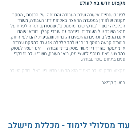
מקצוע חדש בא לעולם
לפני כשנתיים אישרה ועדת העבודה והרווחה של הכנסת , מספר
תקנות שלפיהן במסגרת ההאצה באכיפת דיני העבודה, משרד
הכלכלה יכשיר "בודקי שכר מוסמכים", שמטרתם תהיה לפקח על
תנאי השכר של העובדים, ביניהם גם עובדי קבלן, ויוודאו שהם
אינם מנוצלים ונהנים מהתנאים והזכויות שמגיעות להם לפי החוק.
הוועדה קבעה בנוסף כי מי שלמד כלכלה או עבד כמפקח עבודה
או מתפקד כעורך דין אשר עוסק בדיני עבודה – הינו רשאי לעסוק
במקצוע. זאת בנוסף ליועצי מס, רואי חשבון, חשבי שכר ומבקרי
פנים בתחום שכר עבודה.
מקצוע בודק השכר כאמור הוא מקצוע חדש בישראל. בודק השכר
אמון על קיום שלל בדיקות ובקרות של מחלקת השכר בחברות
וארגונים שונים. תפקידו של בודק השכר מסתכם בלוודא כי
המשך קריאה
תשלומי השכר מתקיים כסדרם, לרבות העמידה בתשלום שכר
מינימום וכן דמי הבראה, הפרשות לקרן הפנסיה, ימי חופשה, שעות
נוספות, קרן השתלמויות, שי לחג וכן הלאה.
העולם החשבונאי מעניין אתכם? קראו על
קורסים בחשבונאות
עוד מסלולי לימוד - מכללת מישלב