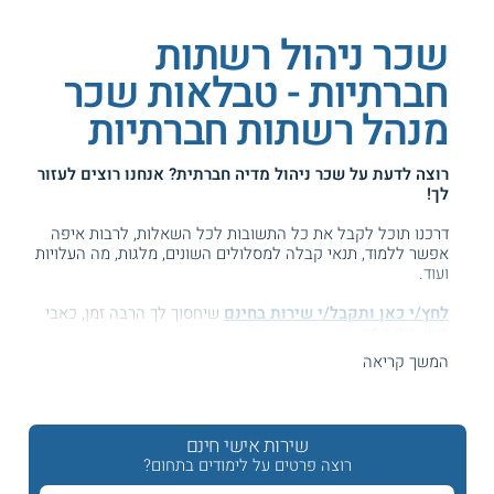
שכר ניהול רשתות
חברתיות - טבלאות שכר
מנהל רשתות חברתיות
רוצה לדעת על
שכר ניהול מדיה חברתית
? אנחנו רוצים לעזור
לך!
דרכנו תוכל לקבל את כל התשובות לכל השאלות, לרבות איפה
אפשר ללמוד, תנאי קבלה למסלולים השונים, מלגות, מה העלויות
ועוד.
לחץ/י כאן ותקבל/י שירות בחינם
שיחסוך לך הרבה זמן, כאבי
ראש וגם כסף ...
המשך קריאה
המידע באתר הועיל ל87% מהגולשים.
עזרנו גם לך? דרג אותנו:
שירות אישי חינם
רוצה פרטים על לימודים בתחום?