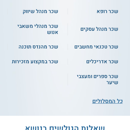
התחילו ללמוד
שכר רופא
שכר מנהל שיווק
שכר מנהלי משאבי
שכר מנהל עסקים
אנוש
קורס אונליין
שכר טכנאי מחשבים
שכר מהנדס תוכנה
שכר אדריכלים
שכר במקצוע מזכירות
קורס אינסטגרם -
ג'ון ברייס חיפה - שיווק דיגיטלי
שכר ספרים ומעצבי
Instagram לעסקים
שיער
שירות אישי חינם
התחילו ללמוד
כל המסלולים
שאלות הגולשים בנושא