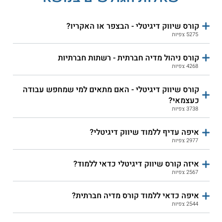
קורס שיווק דיגיטלי - הבצפר או האקריו?
5275 צפיות
IPC - קורס שיווק דיגיטלי
ג'ון ברייס - שיווק דיגיטלי
קורס ניהול מדיה חברתית - רשתות חברתיות
4268 צפיות
שירות אישי חינם
שירות אישי חינם
קורס שיווק דיגיטלי - האם מתאים למי שמחפש עבודה
כעצמאי?
3738 צפיות
קורס אונליין
איפה עדיף ללמוד שיווק דיגיטלי?
2977 צפיות
איזה קורס שיווק דיגיטלי כדאי ללמוד?
2567 צפיות
מכללת SVCollege - שיווק
קורס קידום אורגני
דיגיטלי וניהול מדיות חברתיות
איפה כדאי ללמוד קורס מדיה חברתית?
באינסטגרם -
2544 צפיות
Instagram לעסקים