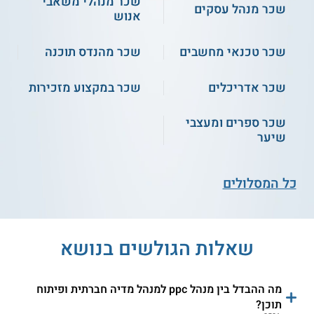
שכר מנהלי משאבי
שכר מנהל עסקים
ממומן
PPC
אנוש
ג'ון ברייס - קורס PPC
המכללה העסקית - קורס
שכר טכנאי מחשבים
שכר מהנדס תוכנה
גוגל אדוורדס
ניו מדיה - קורס PPC
הטכנולוגית באר שבע -
שכר אדריכלים
שכר במקצוע מזכירות
קורס AdWords
שכר ספרים ומעצבי
הבצפר - קורס גוגל
חוץ אשקלון - קורס פרסום
שיער
אדוורדס
ממומן
ספיר - תומך סביבת עבודה
המכללה לניהול - שיווק
כל המסלולים
דיגיטלית PPC
דיגיטלי ומנהלי קמפיינים
ממומנים
שאלות הגולשים בנושא
מה ההבדל בין מנהל ppc למנהל מדיה חברתית ופיתוח
תוכן?