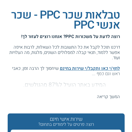
טבלאות שכר PPC - שכר
אנשי PPC
רוצה לדעת על
משכורות PPC
? אנחנו רוצים לעזור לך!
דרכנו תוכל לקבל את כל התשובות לכל השאלות, לרבות איפה
אפשר ללמוד, תנאי קבלה למסלולים השונים, מלגות, מה העלויות
ועוד.
לחץ/י כאן ותקבל/י שירות בחינם
שיחסוך לך הרבה זמן, כאבי
ראש וגם כסף ...
המידע באתר הועיל ל87% מהגולשים.
עזרנו גם לך? דרג אותנו:
המשך קריאה
שכר PPC - כמה מרוויחים בקידום ממומן?
שירות אישי חינם
רוצה פרטים על לימודים בתחום?
חברת גוגל שולטת היום ברוב המוחלט של החיפושים ברשת,