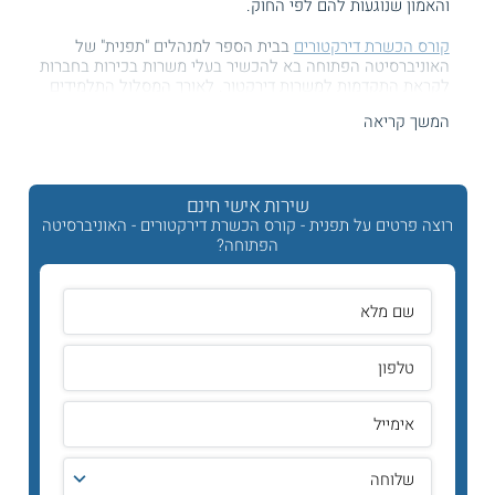
והאמון שנוגעות להם לפי החוק.
קורס הכשרת דירקטורים
בבית הספר למנהלים "תפנית" של
האוניברסיטה הפתוחה בא להכשיר בעלי משרות בכירות בחברות
לקראת התקדמות למשרות דירקטור. לאורך המסלול התלמידים
מכירים את "כללי המשחק" הניהוליים ועוסקים באירועים
המשך קריאה
אקטואליים שמעצבים את פני המשק בישראל.
היכן לומדים?
שירות אישי חינם
מתקיים בשלוחת תל אביב. כמו כן, ניתן ללמוד במתכונת אונליין.
רוצה פרטים על תפנית - קורס הכשרת דירקטורים - האוניברסיטה
הפתוחה?
תכנית הלימודים
במהלך
קורס ניהול
זה, המשתתפים מתוודעים לתפקידים ולתחומי
האחריות של דירקטורים בחברות ומקבלים ידע נרחב בתחומים כמו
פיננסים, משפטים וחשבונאות. הם מתעדכנים בכללי הממשל
התאגידי ובעקרונות רגולציה ואתיקה ובוחנים גם את תפקידי
הבקרה והפיקוח שחלים על דירקטורים. כמו כן, הם מעמיקים
בהיבטים הכלכליים של הענף וכך דנים בנושאים כמו מיסוי,
תקציבים, דוחות פיננסיים והשקעות ומתמקדים בקבלת החלטות
בשוק ההון
בארץ.
מתכונת הלימוד