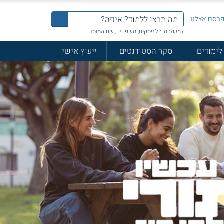
רסם אצלנו
למשל: מנהל עסקים, משפטים, שם המוסד
לימודים
סקר הסטודנטים
ייעוץ אישי