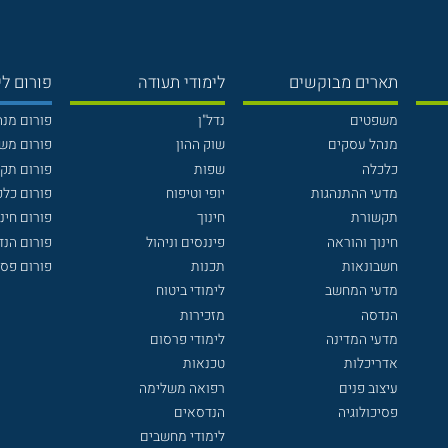
תארים מבוקשים
לימודי תעודה
פורום לי
משפטים
נדל"ן
פורום מנ
מנהל עסקים
שוק ההון
פורום מש
כלכלה
שפות
פורום תק
מדעי ההתנהגות
יופי וטיפוח
פורום כלכ
תקשורת
חינוך
פורום חינו
חינוך והוראה
פיננסים וניהול
פורום הנ
חשבונאות
תכנות
פורום פסי
מדעי המחשב
לימודי ביטוח
הנדסה
מזכירות
מדעי המדינה
לימודי פרסום
אדריכלות
טכנאות
עיצוב פנים
רפואה משלימה
פסיכולוגיה
הנדסאים
לימודי מחשבים