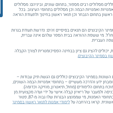
לים מסלולים רבים מספור, בתחום שונים, וביניהם: מסלולים
מנויות ואמנויות הבמה וכן מסלולים בתחומי העיצוב. בכל
אשון בתחום הנבחר וכן תואר ראשון בחינוך ולתעודת הוראה
ינר הקיבוצים הם תנאים בסיסיים זהים: נדרשת תעודת בגרות
חו"ל. מי ששפת ההוראה בבית הספר שלהם אינה עברית,
השפה העברית.
 יכולים להציג גם ציון בבחינה הפסיכומטרית לצורך הקבלה
ון בסמינר הקיבוצים
.
 השונות בסמינר הקיבוצים כוללים גם הגשת תיק עבודות –
ומבחן ידע והדרכה מעשיים – בתחומי אמנויות הבמה השונים,
כח בתחום הלימודים (מחול, תיאטרון, מוזיקה וכדומה).
סה ולמעבר של ריאיון קבלה אישי על ידי ועדה מקצועית מן
החוג. יש לדעת עוד, כי בחלק מחוגי הלימוד בתחומי האמנות, מי שממוצע הבגרות שלו גבוה מ-87, פטור
אשונית. קראו בהרחבה על
לימודי אמנות לתואר ראשון בסמינר