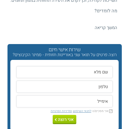
השייכות לקהילה, וכן לקדם את היצירה החזותית במגוון תחומים.
מה לומדים?
התכנית
לתואר שני באוריינות חזותית בחינוך
משלבת את כלי
האוריינות החזותית עם חינוך לאמנויות. הלימודים מעמיקים את
המשך קריאה
ההשכלה התיאורטית והיישומית, ומסייעים לסטודנטים להבין את
ההקשרים של האוריינות החזותית בתהליכים תרבותיים. התכנית
מתקיימת באווירת קהילה יצירתית, ומאפשרת לסטודנטים לחוות
העצמה מקצועית ובמקביל לפתח שיח תיאורטי נרחב.
שירות אישי חינם
רוצה פרטים על תואר שני באוריינות חזותית - סמינר הקיבוצים?
מוקד לימודים ABR אמנות יצירה ומחקר
מוקד הלימודים ABR (Art Based Research) מתמקד בפיתוח
המקצועיות וההתמחות כיוצרים וחוקרים, תוך שילוב בין מחקר,
חינוך
, ויצירה. הוא כולל תהליכי יצירה אמנותית במקביל ללמידה
קבוצתית במודל שיח עמיתים.
אילו נושאים נלמדים במהלך התואר?
להלן חלק מנושאי הלימוד:
אני מסכים/ה
לתנאי השימוש
ומדיניות הפרטיות
תקשורת חזותית
.
אני רוצה
תפיסה וקוגניציה באמנות.