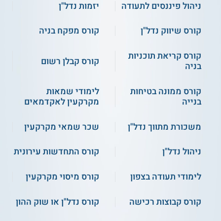
מושגים בהנדסה
מנהל מקרקעי ישראל
ניהול פיננסים לתעודה
יזמות נדל"ן
אזרחית והנדסת בניין
קורס שיווק נדל"ן
קורס מפקח בניה
ניתוח דוחות כספיים
משקיעים זרים
ויסודות החשבונאות
ומקומיים
קורס קריאת תוכניות
קורס קבלן רשום
בניה
יחסי הגומלין בין
הממשלה, חברות
ועוד
קורס ממונה בטיחות
לימודי שמאות
הביטוח והבנקים
בנייה
מקרקעין לאקדמאים
משכורת מתווך נדל"ן
שכר שמאי מקרקעין
תנאי קבלה
ניהול נדל"ן
קורס התחדשות עירונית
לקורס יתקבלו תלמידים במהלך התואר הראשון החל מסוף השנה
השנייה ללימודיהם וכן בוגרי תואר ראשון מאוניברסיטאות
וממכללות המוכרות על ידי המועצה להשכלה גבוהה.
חשוב
לימודי תעודה בצפון
קורס מיסוי מקרקעין
להדגיש כי כדי לעבוד כשמאים בישראל, יש צורך בתואר
ראשון.
קורס קבוצות רכישה
קורס נדל"ן או שוק ההון
קראו עוד גם על
קורס שמאות רכוש