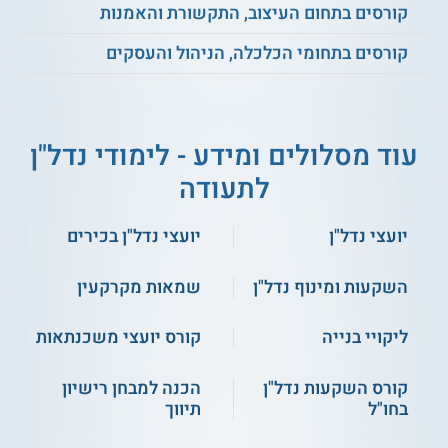
כוללים הלימודים בטכניון את הנושאים הבאים:
קורסים בתחום העיצוב, התקשורת והאמנות
קורסים בתחומי הכלכלה, הניהול והעסקים
משכנתאות ומענקי
יסודות המימון
סיוע
עוד מסלולים ומידע - לימודי נדל"ן
יסודות התכנון העירוני
מס שבח ומס רכוש
לתעודה
שימושים בשומת
תכניות לבניין ערים
יועצי נדל"ן
יועצי נדל"ן בכירים
מקרקעין
השקעות ומינוף נדל"ן
שמאות מקרקעין
יסודות הכלכלה
יסודות
מדידה ומיפוי
וכלכלה עירונית
ליקויי בנייה
קורס יועצי משכנתאות
מיסוי מקרקעין ומיסים
דיני התכנון העירוני
קורס השקעות נדל"ן
הכנה למבחן רישיון
נוספים
בחו"ל
תיווך