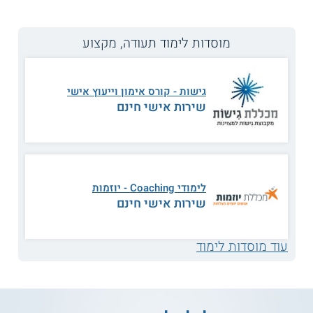
המידע באתר הועיל ל87% מהגולשים.
עזרנו גם לך? דרג אותנו:
מוסדות לימוד תעודה, מקצוע
קורס אימון אישי בהתמחות אימון ניהולי או זוגי ביחידה
גישות - קורס אימון וייעוץ אישי
ללימודי המשך ולימודי חוץ בטכניון
שירות אישי חינם
האימון להצלחה
במקום העבודה, בקשר הזוגי ובבית, ישנם תהליכים רבים במעגלי
החיים בהם עלולים להתעורר חסמים או קשיים. תהליך האימון בא
לסייע למאומנים לאמץ דפוסי חשיבה יעילים ולבנות דרך חדשה
לימודי Coaching - יוזמות
כדי להגיע למטרות ולהתגבר על אתגרים.
שירות אישי חינם
מי שמעוניינים להכיר מקרוב את עולם
הקואצ'ינג
יכולים ללמוד
בקורס אימון אישי בהתמחות אימון ניהולי או זוגי שמציעה היחידה
ללימודי המשך ולימודי חוץ בטכניון. התכנית מכשירה מאמנים
עוד מוסדות לימוד
לקואצ'ינג ניהול וארגוני או
לאימון זוגי
והיא כוללת תרגול אישי,
מנטורינג וסופרוויז'ן. המסלול מאפשר לתלמידים לתרגל את
המתודולוגיות שנלמדות על עצמם ועל מאומנים וכך להכיר את
גישות האימון באופן מוחשי וללמוד איך לסייע ללקוחות עסקיים
ופרטיים להגיע ליעדים. הקורס מתקיים בשלוחת היחידה בחיפה.