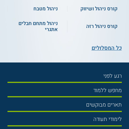
קורס ניהול ושיווק
ניהול מטבח
ניהול מתחם חבלים
קורס ניהול רזה
אתגרי
כל המסלולים
רגע לפני
בחירת לימודים
מחפש ללמוד
תנאי קבלה
תואר ראשון
תארים מבוקשים
שכר לימוד
תואר שני
משפטים
אוניברסיטה
לימודי תעודה
הכנה לבגרות
מנהל עסקים
מכללות