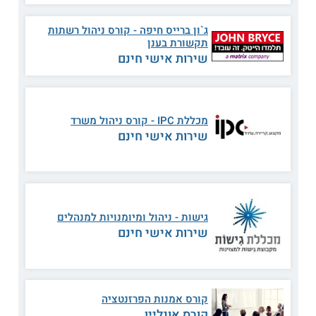
לפיתוח מהיר של מוצרים ולהתמודדות עם השוק התחרותי של
היום. נלמד בקמפוס שרונה בתל אביב ובקמפוס חיפה.
ג`ון ברייס חיפה - קורס ניהול רשתות
תקשורת בענן
תכנית הלימודים
שירות אישי חינם
בקורס הניהול
מקבלים כלים לניהול מוצר ושיווק מוצר מקצועי.
המשתתפים לומדים על מתודולוגיות ועל כלים לניתוח הבנת השוק
והדרישות. כמו כן, הם נחשפים לשיטות עבודה וכלים להשגת
יעדים של מנהלי מוצרים וכן לומדים להבין את הרלבנטיות של
המוצר לקהל היעד שלו לכל אורך מחזור חייו בהתאמה לצורכים
מכללת IPC - קורס ניהול משרד
של הארגון ותוך חיסכון בעלויות. הם מתמקדים הן בניהול מוצר והן
שירות אישי חינם
בניהול שיווק מוצר וכך מקבלים נקודת מבט נרחבת ורב תחומית על
תהליך הפיתוח והשיווק של מוצרים עד צאתם כמוגמרים לשוק.
מתכונת הלימוד
הקורס נפרש כל פני כארבעה חודשים והוא כולל 70 שעות לימוד
גישות - ניהול ומיומנויות למנהלים
אקדמיות. המסלול מחולק ל - 15 מפגשים שנערכים פעם בשבוע
שירות אישי חינם
בשעות אחר הצהריים. הקורס משלב סימולציה לכל אורכו, אשר
מדמה תהליכי עבודה אמיתיים של מנהלי מוצר. לקראת סיום
הקורס עורכים תרגיל סיכום שכולל הכנה של מצגת עבור לקוחות,
בה מסכמים את כל מחזור חיי המוצר.
קורס אמנות הפרזנטציה
נושאי הלימוד
קורס אונליין