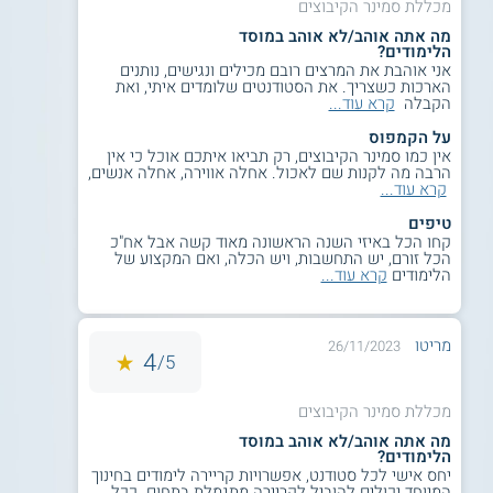
מכללת סמינר הקיבוצים
אשכולות למידה
מה אתה אוהב/לא אוהב במוסד
הלימודים?
הוראה מותאמת בשפה ובמתמטיקה.
אני אוהבת את המרצים רובם מכילים ונגישים, נותנים
הארכות כשצריך. את הסטודנטים שלומדים איתי, ואת
אשכול כבדי שמיעה וחירשים (כו"ח) - התמחות
הקבלה
קרא עוד...
חדשה במחלקה.
על הקמפוס
מסלול דו-חוגי: נוסף על לימודי החינוך המיוחד,
אין כמו סמינר הקיבוצים, רק תביאו איתכם אוכל כי אין
ניתן לבחור חוג נוסף בחינוך הרגיל, היסודי או
הרבה מה לקנות שם לאכול. אחלה אווירה, אחלה אנשים,
קרא עוד...
העל-יסודי:
טיפים
חינוך יסודי: ספרות, מדעים, מתמטיקה, או
קחו הכל באיזי השנה הראשונה מאוד קשה אבל אח"כ
הכל זורם, יש התחשבות, ויש הכלה, ואם המקצוע של
תרבות ישראל.
הלימודים
קרא עוד...
חינוך על-יסודי: ספרות, מקרא, או היסטוריה.
למידע נוסף לחצו:
מכללת סמינר הקיבוצים
מריטו
26/11/2023
4
5/
מכללת סמינר הקיבוצים
מה אתה אוהב/לא אוהב במוסד
הלימודים?
יחס אישי לכל סטודנט, אפשרויות קריירה לימודים בחינוך
המיוחד יכולים להוביל לקריירה מתגמלת בתחום. ככל