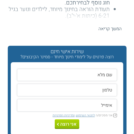
חוג נוסף לבחירתכם.
תעודת הוראה בחינוך מיוחד, לילדים ונוער בגיל
6-21 (כיתות א'-י"ב).
תעודת הוראה בחוג ההתמחות שבחרתם.
תעודת התמחות נוספת בהוראה מותאמת
המשך קריאה
בשפה, והוראה מותאמת במתמטיקה.
אפשרות התמחות באשכול כבדי שמיעה
וחירשים (כו"ח).
שירות אישי חינם
רוצה פרטים על לימודי חינוך מיוחד - סמינר הקיבוצים?
משך התכנית:
ארבע שנות לימוד.
ראשת המחלקה:
ד"ר אורית שלח-ענבר.
מה הם תנאי הקבלה?
תנאי הקבלה לחינוך מיוחד
הינם:
תעודת בגרות.
אני מסכים/ה
לתנאי השימוש
ומדיניות הפרטיות
פסיכומטרי.
אני רוצה
ועדת קבלה.
בעלי ממוצע בגרויות גבוה יכולים להירשם