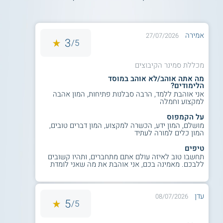
ואחריות חברתית. במחלקה לומדים להכיל ולהעצים תלמידים עם
צרכים מגוונים ולממש את הפוטנציאל שלהם באופן מיטבי.
כל סטודנט וסטודנטית הינם שותפים פעילים בוועדות היגוי, בימי
אמירה
27/07/2026
3
5/
עיון, בפעילויות הסברה, בתערוכות, ובימי שיא חווייתיים, מתוך
אמונה כי החינוך המיוחד הוא הזדמנות להוביל ולהשפיע.
מכללת סמינר הקיבוצים
מה אתה אוהב/לא אוהב במוסד
קראו בהרחבה על
לימודי חינוך
.
הלימודים?
אני אוהבת ללמד, הרבה סבלנות פתיחות, המון אהבה
למקצוע וחמלה
מה מקבלים במהלך התכנית?
על הקמפוס
מושלם, המון ידע, הכשרה למקצוע, המון דברים טובים,
היכרות עם מחקר עדכני ושיטות הוראה
המון כלים למורה לעתיד
חדשניות.
טיפים
למידה מעשית במרכז סימולציה, עבודה
תחשבו טוב לאיזה עולם אתם מתחברים, ותהיו קשובים
בשטח, וסיורים חינוכיים.
ללבכם. מאמינה בכם, אני אוהבת את מה שאני לומדת
פיתוח חוסן אישי ומקצועי, ויכולת התמודדות
עם אתגרים מורכבים
אימוץ גישה חינוכית-ערכית המבוססת על כבוד
עדן
08/07/2026
5
5/
לכל תלמיד, הכלה, והעצמה אישית.