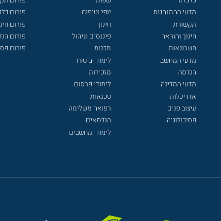
כלכלה
שפות
פורום תק
מדעי ההתנהגות
יופי וטיפוח
פורום כלכ
תקשורת
חינוך
פורום חינו
חינוך והוראה
פיננסים וניהול
פורום הנ
חשבונאות
תכנות
פורום פסי
מדעי המחשב
לימודי ביטוח
הנדסה
מזכירות
מדעי המדינה
לימודי פרסום
אדריכלות
טכנאות
עיצוב פנים
רפואה משלימה
פסיכולוגיה
הנדסאים
לימודי מחשבים