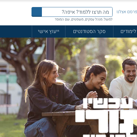
רסם אצלנו
למשל: מנהל עסקים, משפטים, שם המוסד
לימודים
סקר הסטודנטים
ייעוץ אישי