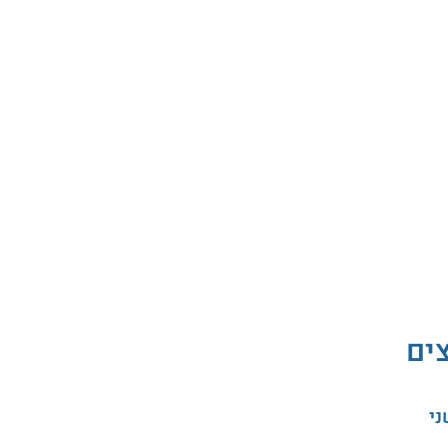
צים
ני