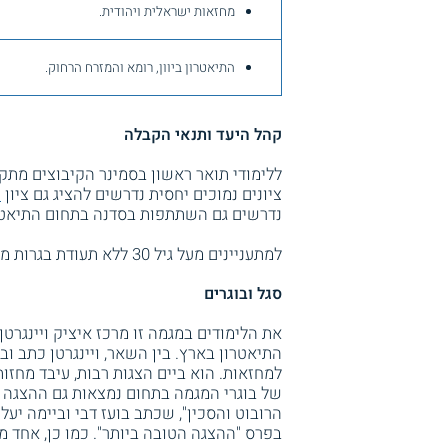
מחזאות ישראלית ויהודית.
התיאטרון ביוון, רומא והמזרח הרחוק.
קהל היעד ותנאי הקבלה
ללימודי תואר ראשון בסמינר הקיבוצים מת
ציונים נמוכים יחסית נדרשים להציג גם ציון
פ
נדרשים גם השתתפות בסדנה בתחום התיאטרון
למתעניינים מעל גיל 30 ללא תעודת בגרות מוצעת מכינה, אשר בסיומה תוכלו להמשיך ללימודי תואר ראשון.
סגל ובוגרים
את הלימודים במגמה זו מרכז איציק ויינגרטן
התיאטרון בארץ. בין השאר, ויינגרטן כתב ו
למחזאות. הוא ביים הצגות רבות, עיבד מחזות
של בוגרי המגמה בתחום נמצאות גם ההצגה "כ
הרובוט והסכין", שכתב בועז דבי וביימה יעל
בפרס "ההצגה הטובה ביותר". כמו כן, אחד 