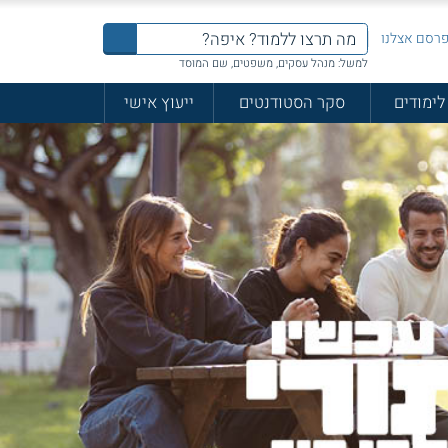
רסם אצלנו
למשל: מנהל עסקים, משפטים, שם המוסד
לימודים
סקר הסטודנטים
ייעוץ אישי