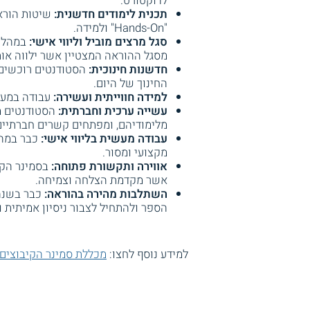
לדוקטורט.
תכנית לימודים חדשנית:
"Hands-On" ולמידה.
סגל מרצים מוביל וליווי אישי:
במהלך 
מסגל ההוראה המצטיין אשר ילווה או
חדשנות חינוכית:
הסטודנטים רוכשים 
החינוך של היום.
למידה חווייתית ועשירה:
עבודה במעבד
עשייה ערכית וחברתית:
הסטודנטים מ
מלימודיהם, ומפתחים קשרים חברתיים 
עבודה מעשית בליווי אישי:
כבר במהל
מקצועי ומסור.
אווירה ותקשורת פתוחה:
בסמינר הקי
אשר מקדמת הצלחה וצמיחה.
השתלבות מהירה בהוראה:
כבר בשנה
הספר ולהתחיל לצבור ניסיון אמיתית 
למידע נוסף לחצו:
מכללת סמינר הקיבוצים