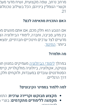
מרחב נרחב, שפה מקצועית, ושיח מדעי מעמי
21.
האם התכנית מתאימה לכם?
אם הטבע הוא חלק מכם, אם אתם מונעים מס
בין מדע, סביבה, וחברה, לימודי הביולוגיה 
מדעיים לצד ערכים חינוכיים-חברתיים, ימצ
ביותר:
החינוך
.
מה תלמדו?
במהלך
לימודי הביולוגיה
מעמיקים במגוון תחו
גנטיקה, אקולוגיה, ביולוגיה מולקולרית, קיימ
הסטודנטים עובדים במעבדות, ולוקחים חלק בס
דרך הרגליים.
למה ללמוד בסמינר הקיבוצים?
מקצוע מבוקש וקריירה ערכית:
התואר
מקפצה ללימודים מתקדמים:
בוגרי ה