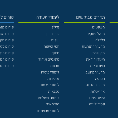
תארים מבוקשים
לימודי תעודה
פורום לי
משפטים
נדל"ן
פורום מנ
מנהל עסקים
שוק ההון
פורום מש
כלכלה
שפות
פורום תק
מדעי ההתנהגות
יופי וטיפוח
פורום כלכ
תקשורת
חינוך
פורום חינו
חינוך והוראה
פיננסים וניהול
פורום הנ
חשבונאות
תכנות
פורום פסי
מדעי המחשב
לימודי ביטוח
הנדסה
מזכירות
מדעי המדינה
לימודי פרסום
אדריכלות
טכנאות
עיצוב פנים
רפואה משלימה
פסיכולוגיה
הנדסאים
לימודי מחשבים