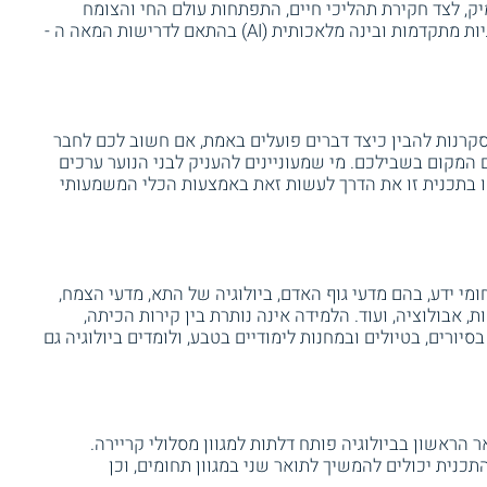
ק, לצד חקירת תהליכי חיים, התפתחות עולם החי והצומח
וקשרי הגומלין ביניהם, הכל בשילוב טכנולוגיות מתקדמות ובינה מלאכותית (AI) בהתאם לדרישות המאה ה -
קרנות להבין כיצד דברים פועלים באמת, אם חשוב לכם לחבר
הם המקום בשבילכם. מי שמעוניינים להעניק לבני הנוער ערכים
או בתכנית זו את הדרך לעשות זאת באמצעות הכלי המשמעותי
מי ידע, בהם מדעי גוף האדם, ביולוגיה של התא, מדעי הצמח,
ות, אבולוציה, ועוד. הלמידה אינה נותרת בין קירות הכיתה,
יורים, בטיולים ובמחנות לימודיים בטבע, ולומדים ביולוגיה גם
 הראשון בביולוגיה פותח דלתות למגוון מסלולי קריירה.
תכנית יכולים להמשיך לתואר שני במגוון תחומים, וכן