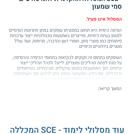
סמי שמעון
המסלול אינו פעיל.
הנדסה כימית היא תחום במסגרתו עוסקים במתן פתרונות הנדסיים
למגוון בעיות כימיות, ומייצרים באמצעות טכנולוגיות ייצור עדכניות
פיתוחים כמו מוצרי מזון, חומרי דשן והדברה, תרופות, ועוד שלל
מוצרים ביולוגיים וכימיים.
העוסקים בתחום זה זקוקים לבקיאות בתחומי הכימיה וההנדסה,
על מנת לפתח תהליכים ומוצרים, לייעל ולנהל תהליכי ייצור
קיימים, תוך התחשבות במגוון שיקולים: סביבתיים, בטיחותיים
וכלכליים. את הידע המקצועי הנחוץ ניתן לרכוש תוך השתתפות
בלימודי הנדסה כימית
במוסדות לימוד אקדמיים.
המשך קריאה
בין המוסדות בהם ניתן ללמוד, נמנית SCE המכללה האקדמית
להנדסה ע"ש סמי שמעון.
בקמפוס אשדוד של המכללה מוצע מסלול לימודים זה
בהתמחות ביוטק.
תכנית הלימודים
עוד מסלולי לימוד - SCE המכללה