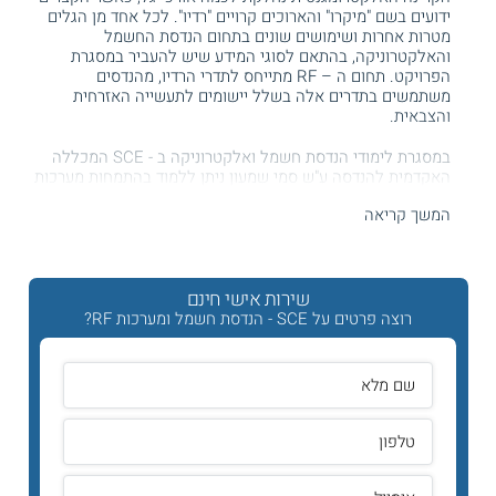
ידועים בשם "מיקרו" והארוכים קרויים "רדיו". לכל אחד מן הגלים
מטרות אחרות ושימושים שונים בתחום הנדסת החשמל
והאלקטרוניקה, בהתאם לסוגי המידע שיש להעביר במסגרת
הפרויקט. תחום ה – RF מתייחס לתדרי הרדיו, מהנדסים
משתמשים בתדרים אלה בשלל יישומים לתעשייה האזרחית
והצבאית.
במסגרת לימודי הנדסת חשמל ואלקטרוניקה ב - SCE המכללה
האקדמית להנדסה ע"ש סמי שמעון ניתן ללמוד בהתמחות מערכות
RF. מסלול ההתמחות בתחום ה – RF מעניק לסטודנטים כלים
המשך קריאה
בסיסיים שיכולים לסייע להכשרם כמהנדסי אנטנות ומיקרוגל. כמו
כן, מסלול זה מתאים גם למהנדסי אלקטרואופטיקה ולאנשי
מערכות מכ"ם ותקשורת ובמהלכו ניתן לפתח שלל מיומנויות
מקצועיות ולרכוש ידע החיוני לתפקידים הללו בתעשייה.
שירות אישי חינם
בוגרי
לימודי הנדסת חשמל
מבוקשים במגוון אפיקים בתעשייה. הם
רוצה פרטים על SCE - הנדסת חשמל ומערכות RF?
יכולים לשמש מתכננים ומפתחים של רכיבים אלקטרוניים, לתכנן
מערכות בקרה ותקשורת, לעסוק בפיתוח ויישום של מחשבים ועוד.
במוסד הלימוד שואפים להכשיר
מהנדסים
מיומנים שיכולים
להתמקצע בתחומים שיש להם ביקוש בתעשייה של היום, שבה
ישנו מחסור ניכר במהנדסי חשמל.
היכן לומדים?