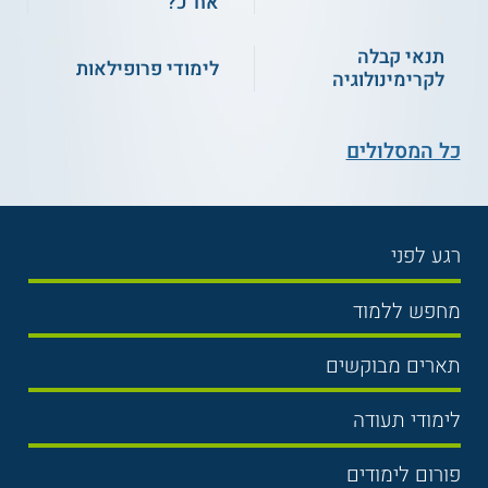
אח"כ?
תנאי קבלה
לימודי פרופילאות
לקרימינולוגיה
כל המסלולים
רגע לפני
בחירת לימודים
מחפש ללמוד
תנאי קבלה
תואר ראשון
תארים מבוקשים
שכר לימוד
תואר שני
משפטים
אוניברסיטה
לימודי תעודה
הכנה לבגרות
מנהל עסקים
מכללות
נדל"ן
מכינות
פורום לימודים