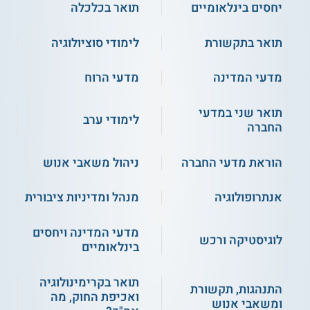
לפחות 65 בכל רכיב לימודים ובכל אחת מן החטיבות הנלמדות.
יחסים בינלאומיים
תואר בכלכלה
תואר בתקשורת
לימודי סוציולוגיה
** לתשומת לבך נכונות המידע עלולה להשתנות
מעת לעת. המידע המוצג כאן נכתב ונערך על ידי
מדעי המדינה
מדעי הרוח
צוות האתר. למען הסר ספק בין האתר למוסד
הלימודים לא מתקיים קשר מכל סוג שהוא.
תואר שני במדעי
לימודי ערב
החברה
למידע נוסף לחצו:
קמפוס אילת - אוניברסיטת
בן-גוריון בנגב
הוראת מדעי החברה
ניהול משאבי אנוש
אנתרופולוגיה
מנהל ומדיניות ציבורית
מדעי המדינה ויחסים
לוגיסטיקה ורכש
בינלאומיים
תואר בקרימינולוגיה
התנהגות, תקשורת
ואכיפת החוק, מה
ומשאבי אנוש