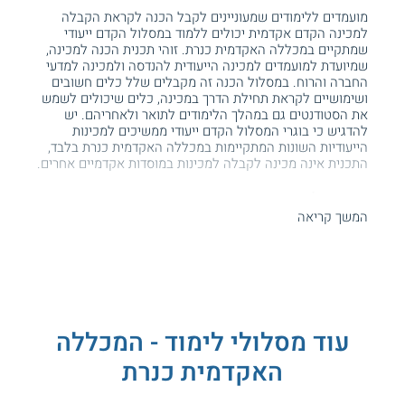
מועמדים ללימודים שמעוניינים לקבל הכנה לקראת הקבלה
למכינה הקדם אקדמית יכולים ללמוד במסלול הקדם ייעודי
שמתקיים במכללה האקדמית כנרת. זוהי תכנית הכנה למכינה,
שמיועדת למועמדים למכינה הייעודית להנדסה ולמכינה למדעי
החברה והרוח. במסלול הכנה זה מקבלים שלל כלים חשובים
ושימושיים לקראת תחילת הדרך במכינה, כלים שיכולים לשמש
את הסטודנטים גם במהלך הלימודים לתואר ולאחריהם. יש
להדגיש כי בוגרי המסלול הקדם ייעודי ממשיכים למכינות
הייעודיות השונות המתקיימות במכללה האקדמית כנרת בלבד,
התכנית אינה מכינה לקבלה למכינות במוסדות אקדמיים אחרים.
תכנית הלימודים
המשך קריאה
במהלך
תכנית ההכנה למכינה
, הסטודנטים מרחיבים את הידע
במקצועות יסוד שמהווים תשתית להמשך הלימודים במכינה קדם
אקדמית ייעודית. בין היתר, נלמדים נושאים מרכזיים במתמטיקה,
באנגלית ובעברית תוך פיתוח אסטרטגיות למידה יעילות באותם
תחומים. כמו כן, המסלול כולל הכנה לקראת
מבחן מימ"ד
, מבחן
הערכה ומיון לקראת קבלה למכינות שבו נבדקים כישורי
המועמדים באנגלית, במתמטיקה ומקצועות נוספים. מכלול הכלים
עוד מסלולי לימוד - המכללה
הנרכשים בתכנית ההכנה יכולים לסייע לסטודנטים להתכונן
לקראת המשך הלימודים
במכינה
ולגבש לעצמם כישורי למידה
האקדמית כנרת
יעילים ומותאמים לצורכיהם.