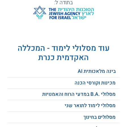
בתודה ל:
ראיון
מועמדים
קבלה.
מעל
בגרות
גיל 30
באנגלית
-
ברמת
מכינה
30+,
4
יחידות
בגרות
ניהול
בציון
מלאה
משאבי
87
עוד מסלולי לימוד - המכללה
60
בממוצע
אנוש
ומעלה.
78.
האקדמית כנרת
מבחן
מכינה
אמירנט
קדם
(לשעבר
אקדמית
בינה מלאכותית AI
אמי"ר
בממוצע
או
85
מכינות וקורסי הכנה
אמיר"ם).
ומעלה.
מסלולי .B.A במדעי הרוח והאמנויות
בגרות
מכינה
מסלולי לימוד לתואר שני
באנגלית
קדם
ברמת
אקדמית
מסלולים בחינוך
4
בממוצע
יחידות
85
לימודים רב