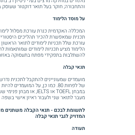
מלמדים במחלקה מרצים בעלי ניסיון רב בתח
והתחבורה; חוקר בעל תואר דוקטור שעוסק בענ
על מוסד הלימוד
המכללה האקדמית כנרת עורכת מסלול לימוד 
תכנית שמאפשרת להכיר תהליכים היסטוריים, 
עורכת שלל תכניות לימודים לתואר הראשון 
הלימוד מציע תכניות לימודים שמותאמות ל
להשתלבות בתפקידי מפתח בתעסוקה באזור 
תנאי קבלה
מועמדים שמעוניינים להתקבל לתכנית נדרשי
של לפחות 80. כמו כן, על המועמד
במבחן TOEFL או IELTS, 
מעבר לתואר שני ולעבור ראיון אישי בשפה ה
לתשומת לבכם - תנאי הקבלה משתנים מעת
המדויק לגבי תנאי קבלה
תעודה