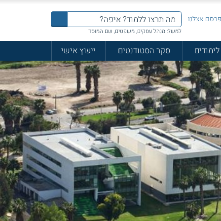
רסם אצלנו
למשל: מנהל עסקים, משפטים, שם המוסד
לימודים
סקר הסטודנטים
ייעוץ אישי