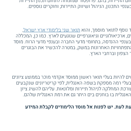
ום התיירות, בהם: פרופסור שמומחה לתחום תכנון התיירות
פי התכנון, הניהול ושיווק התיירות; וחוקרים נוספים.
נוסף לתואר מוסמך, והוא
תואר שני בלימודי ארץ ישראל
,
ארכיאולוגיים וגיאוגרפיים שנוגעים לארץ. כמו כן, המכללה
בענפי ההנדסה, בתחומי מדעי החברה ובענפי מדעי הרוח. מוסד
התפתחויות האחרונות במשק, במטרה להכשיר את הבוגרים
הצפון וברחבי הארץ.
ם להיות בעלי תואר ראשון ממוסד אקדמי מוכר בממוצע ציונים
ים להיות בעלי רמה מספקת בשפה האנגלית, לפי קריטריונים שנקבעים
או מבחן פנימי שעורכת המחלקה לניהול תיירות ומלונאות. עליהם להשיג ציון
אנגלית בו בוחנים בים היתר גם את רמת האנגלית שלהם.
 לעת. יש לפנות אל מוסד הלימודים לקבלת המידע