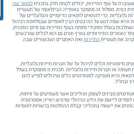
עוברת על ענף התיירות, יכולים לקחת חלק בתכנית
לתואר שני
 כנרת. מסלול זה מתמקד באופייה הבינלאומי של תעשיית
ות גלובליות. כדי להתאים לתנאים הדינמיים והגלובליים של
ת והיא שמה דגש על ההיבטים הבין לאומיים שבמלאכת הניהול
שתלבות בשלל תפקידי מפתח בענף התיירות עם סיום התכנית,
ד האזורים התיירותיים בארץ תורם גם הוא לכלים שנרכשים
קרוב את תעשיית
התיירות
ואת האתגרים העכשוויים שבה.
ם מיומנויות וכלים לניהול על של חברות תיירות גלובליות,
ת תעופה או חברות תיירות גלובליות. תכנית זו מתמקדת בשלל
לונאות והיא מעניקה לסטודנטים כלים שיכולים לסייע להם
 ובחו"ל.
טודנטים מבינים לעומק תהליכים אשר משפיעים על פיתוח,
הם לומדים ליישם את הידע הניהולי שדורש ראייה אסטרטגית
בוחנים את יישומי בתהליכי קבלת ההחלטות ברשויות לאומיות