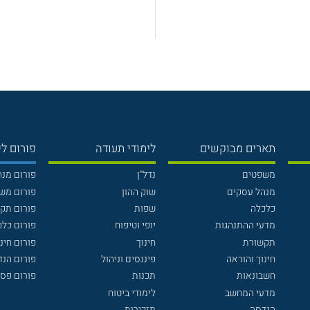
תארים מבוקשים
לימודי תעודה
פורום לי
משפטים
נדל"ן
פורום מנ
מנהל עסקים
שוק ההון
פורום מש
כלכלה
שפות
פורום תק
מדעי ההתנהגות
יופי וטיפוח
פורום כלכ
תקשורת
חינוך
פורום חינו
חינוך והוראה
פיננסים וניהול
פורום הנ
חשבונאות
תכנות
פורום פסי
מדעי המחשב
לימודי ביטוח
הנדסה
מזכירות