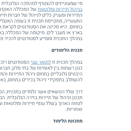
מי שמעוניינים להצטרף למהפכה הגלובלית ש
בניהול תיירות ומלונאות
של המכללה האקדמית
התיירות ומעניק כלים לניהול של חברות תייר
התעשייה, מתקיימת תכנית זו בשפה האנגלי
בתחום. היא מכינה את הסטודנטים לקראת ה
בארץ או מעבר לים. מיקומה של המכללה באח
במהלך התכנית ומסייע לסטודנטים להכיר מ
תכנית הלימודים
במהלך תכנית זו
לתואר שני
הסטודנטים רוכשי
כגון רשתות בין לאומיות של בתי מלון, חברו
היבטים גלובליים בתחום ניהול התיירות והמ
להשתלב בתפקידי ניהול בכירים בתחום, בארץ
דרך שלל הנושאים אשר נלמדים בתכנית, הס
תכנון וניהול של תיירות בזירה הגלובלית. 
לטווח הארוך בשלל ענפי תיירות ומלונאות ו
ואזוריות.
מתכונת הלימוד