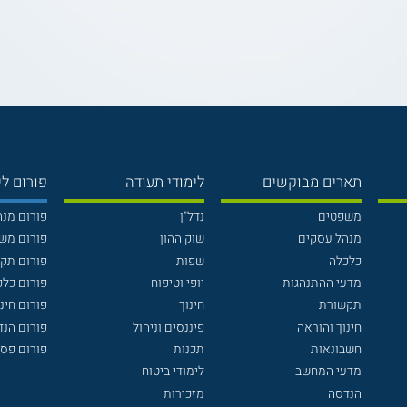
תארים מבוקשים
לימודי תעודה
פורום לי
משפטים
נדל"ן
פורום מנ
מנהל עסקים
שוק ההון
פורום מש
כלכלה
שפות
פורום תק
מדעי ההתנהגות
יופי וטיפוח
פורום כלכ
תקשורת
חינוך
פורום חינו
חינוך והוראה
פיננסים וניהול
פורום הנ
חשבונאות
תכנות
פורום פסי
מדעי המחשב
לימודי ביטוח
הנדסה
מזכירות