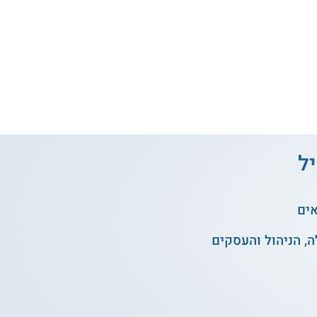
יל
אים
, הניהול והעסקים