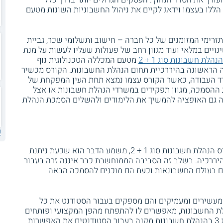
ללו בעצמו וידאג לקיים את ניהול החשבוניות השונות מטעם
רימי המזומנים של כל חברה – חישוב ותשלומי שכר, גביית
נויים במלאי ועוד מגוון רחב של פעולות שעליו לעשות על מנת
הלת חשבונות סוג 1 + 2
מטעם המכללה הטכנולוגית נוף
 הראשונה בהיררכיית תחום הנהלת החשבונות. הקורס מכשיר
 העבודה, כאשר הקורס עצמו נמצא תחת העין המפקחת של
ההסמכה, מגוון תפקידים במשרדי הנהלת חשבונות או אצל
נה גם האופציה להמשיך את הלימודים ולהשלים הסמכת הנהלת
ע
אם אתם מחזיקים בתעודת ההסמכה של קורס הנהלת חשבונות סוג 1 + 2, משמע הדבר הוא שכעת ניתנת
רכיה. בשלב זה הסביבה הממוחשבת כבר איננה זרה בעבור
 בעולם החשבונאות וכעת הם מוכנים להסמכה הבאה
עשירים ומעמיקים והם מספקים בעבור הסטודנט את כל
לת החשבונות, מאפשרים לו להתפתח מהפן המקצועי ופותחים
בפניו דלת רחבה יותר לתעסוקה. הסמכת סוג 3 בהנהלת חשבונות מקנה בעבור הסטודנטים את האפשרות