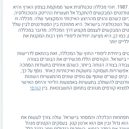
המכללה הטכנולוגית נוף הגליל נוסדה בשנת 1987. זוהי מכללה טכנולוגית אשר ממוקמת בצפון הארץ והיא
ודנטים המבקשים להתקבל אל תעשיות ההייטק והטכנולוגיה.
ם במכללה כיום כשהם נהנים מההיצע האיכותי והמקצועי שלה. מכללה זו
ל הטכנולוגיה בישראל. היא מתווכת בין הסטודנטים לבין שלל
נטים המבקשים לעצמם מקצוע דרך המכללה. מדובר במכללה
, כמו כן, היא מציעה יחידות לימודי חוץ רבות המקנות את
יים יותר.
טים ביחידת לימודי החוץ של המכללה, זאת בהתאם לדרישות
בישראל. הקורסים הללו מכשירים את הבוגרים בצורה
בודה בצורה הנוחה ביותר, כשהם אוחזים בתעודות הסמכה
פשרויות תעסוקה נחשקות ואיכותיות כאחד. נוסף על כך,
קיום קשרים שוטף עם גופים שונים מהתעשיות השונות
דנטים להשתלב בתעשיות באמצעות הליווי והיחס האישי
מצוא קורסים מגוונים בתחום החשבונאות. בין
קורסי
תפתחות הכלכלה והמסחר בישראל. עולה צורך לעשות את
הוא גדול ובין אם הוא ארגון קטן. בעסקים הקטנים מנהל
עורך את הסדר הנחוץ. העסקים הגדולים יותר בדרך כלל