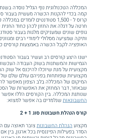
קמה בכדי להקנות הכשרה מעשית בעבור סט
קרוס ל - 1,500 סטודנטים לומדי
חרטה על דגלה את החזון לכהן כחוד החנית ש
גופים שונים שמעניקים מלגות בעבור סטוד
ותיקה שמציעה מסלולי לימודי רבים ומגוונים
האופציה לקבל הכשרה באמצעות קורסים כלל
ישנו היצע קורסים רב ועשיר בעבור הסטודנ
הגמישות והמשתנות בשוק העבודה העכשווי 
מקצועית על מנת שיוכלו להיכנס אל שוק הע
מקצועיות שפותחות בפניהם עולם שלם של א
המיקום של המכללה בלב הצפון מאפשר לה 
שבאזור, דבר המחזק את האפשרות של הסטו
שנותנת המכללה. בין הקורסים הללו אפשר ל
החשבונאות
שנלמדים בה אפשר למצוא:
קורס הנהלת חשבונות סוג 1 + 2
מקצוע
הנהלת החשבונות
צובר תאוצה עם ה
הסדר בפעילות הפיננסית בכל ארגון, בין אם 
החשבונות מקבל דוחות ורשומות מן הארגון ו