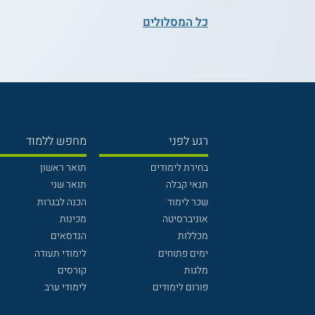
כל המסלולים
רגע לפני
מחפש ללמוד
בחירת לימודים
תואר ראשון
תנאי קבלה
תואר שני
שכר לימוד
הכנה לבגרות
אוניברסיטה
מכינות
מכללות
הנדסאים
ימים פתוחים
לימודי תעודה
מלגות
קורסים
פורום לימודים
לימודי ערב