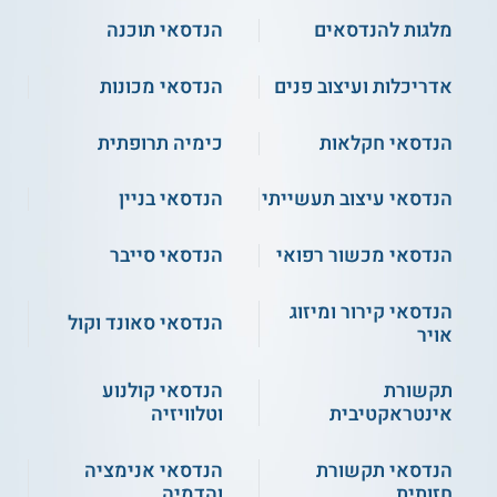
מלגות לסטודנטים בעלי הישגים לימודיים גבוהים מטעמה ומטעם
גורמים וקרנות חיצוניים.
מלגות להנדסאים
הנדסאי תוכנה
אדריכלות ועיצוב פנים
הנדסאי מכונות
** לתשומת לבך נכונות המידע עלולה להשתנות
מעת לעת. המידע המוצג כאן נכתב ונערך על ידי
צוות האתר. למען הסר ספק בין האתר למוסד
הנדסאי חקלאות
כימיה תרופתית
הלימודים לא מתקיים קשר מכל סוג שהוא.
הנדסאי עיצוב תעשייתי
הנדסאי בניין
למידע נוסף לחצו:
המכללה הטכנולוגית נוף הגליל -
הנדסאי מכשור רפואי
הנדסאי סייבר
הנדסאים והכשרה מקצועית
הנדסאי קירור ומיזוג
הנדסאי סאונד וקול
אויר
תקשורת
הנדסאי קולנוע
אינטראקטיבית
וטלוויזיה
הנדסאי תקשורת
הנדסאי אנימציה
חזותית
והדמיה