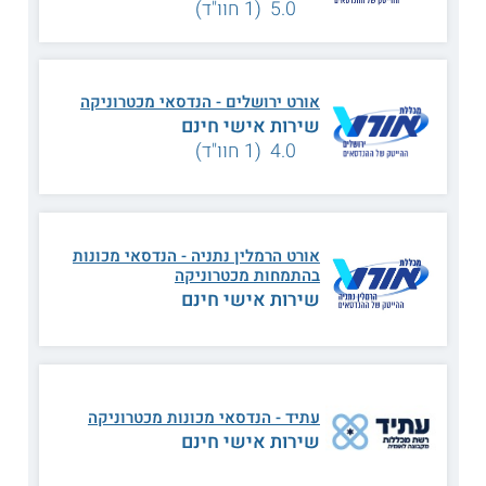
5.0 (1 חוו"ד)
קראו על
לימודי הנדסאים
.
תכנית הלימודים
אורט ירושלים - הנדסאי מכטרוניקה
שירות אישי חינם
המגמה
ללימודי הנדסאי מכונות
חושפת את הסטודנטים למגוון של
4.0 (1 חוו"ד)
היבטים בתחום המכטרוניקה ובתחום המכונות באופן כללי. הם
מתוודעים לסוגיות ברובוטיקה ולתהליכי ייצור בתעשייה שמשלבים
מערכות ממוחשבות, בקרים מתוכנתים ורכיבים מתקדמים.
מתכונת הלימוד
אורט הרמלין נתניה - הנדסאי מכונות
התכנית נלמדת במסלול משולב, והיקפם 3 שנים.
בהתמחות מכטרוניקה
שירות אישי חינם
נושאי הלימוד
מתמרים ורכיבים
הינע חשמלי
עתיד - הנדסאי מכונות מכטרוניקה
שירות אישי חינם
בקרים מתוכנתים
חוזק חומרים