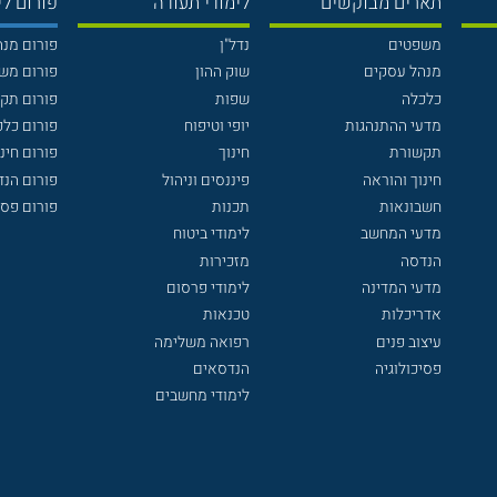
תארים מבוקשים
לימודי תעודה
פורום לי
משפטים
נדל"ן
פורום מנ
מנהל עסקים
שוק ההון
פורום מש
כלכלה
שפות
פורום תק
מדעי ההתנהגות
יופי וטיפוח
פורום כלכ
תקשורת
חינוך
פורום חינו
חינוך והוראה
פיננסים וניהול
פורום הנ
חשבונאות
תכנות
פורום פסי
מדעי המחשב
לימודי ביטוח
הנדסה
מזכירות
מדעי המדינה
לימודי פרסום
אדריכלות
טכנאות
עיצוב פנים
רפואה משלימה
פסיכולוגיה
הנדסאים
לימודי מחשבים