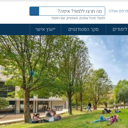
רסם אצלנו
למשל: מנהל עסקים, משפטים, שם המוסד
לימודים
סקר הסטודנטים
ייעוץ אישי