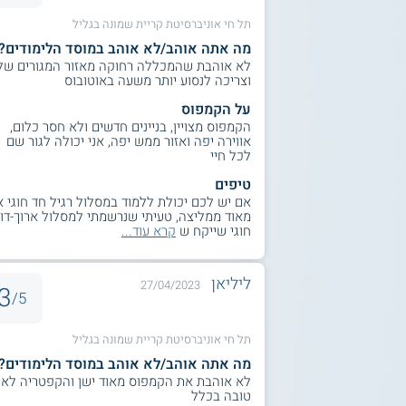
תל חי אוניברסיטת קריית שמונה בגליל
מה אתה אוהב/לא אוהב במוסד הלימודים?
לא אוהבת שהמכללה רחוקה מאזור המגורים של
וצריכה לנסוע יותר משעה באוטובוס
על הקמפוס
הקמפוס מצויין, בניינים חדשים ולא חסר כלום,
אווירה יפה ואזור ממש יפה, אני יכולה לגור שם
לכל חיי
טיפים
אם יש לכם יכולת ללמוד במסלול רגיל חד חוגי א
מאוד ממליצה, טעיתי שנרשמתי למסלול ארוך-דו
חוגי שייקח ש
קרא עוד...
ליליאן
27/04/2023
3
5/
תל חי אוניברסיטת קריית שמונה בגליל
מה אתה אוהב/לא אוהב במוסד הלימודים?
לא אוהבת את הקמפוס מאוד ישן והקפטריה לא
טובה בכלל