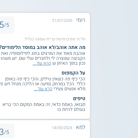
רומי
21/07/2026
5
5/
תל חי אוניברסיטת קריית שמונה בגליל
מה אתה אוהב/לא אוהב במוסד הלימודים?
אוהבת מאוד את המרצים בחוג לפילוסופיה ואת
הקבוצה שנוצרה לי ולחברים שלי שם. יש משהו
נכון בתוך האיזון ש
קרא עוד...
על הקמפוס
הכי כיף פה כשאין טילים, והכי כיף פה באופן
כללי. הכל במרחק נסיעה או הליכה מנחל ויש פ
מלא אנשים צעירי
קרא עוד...
טיפים
תבואו, באמת כדאי, זה באמת המקום הכי בריא
בעולם להיות בו
למא
14/05/2024
3
5/