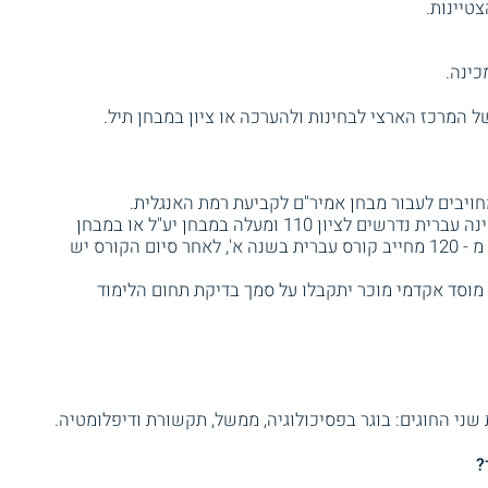
כינה.
ל המרכז הארצי לבחינות ולהערכה או ציון במבחן תיל.
ויבים לעבור מבחן אמיר"ם לקביעת רמת האנגלית.
המועמדים אשר שפת אימם אינה עברית נדרשים לציון 110 ומעלה במבחן יע"ל או במבחן
רמה בעברית של מכון תיל. ציון הנמוך מ - 120 מחייב קורס עברית בשנה א', לאחר סיום הקורס יש
מוסד אקדמי מוכר יתקבלו על סמך בדיקת תחום הלימוד
 שני החוגים: בוגר בפסיכולוגיה, ממשל, תקשורת ודיפלומטיה.
?