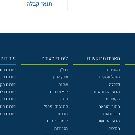
תנאי קבלה
תארים מבוקשים
לימודי תעודה
פורום לי
משפטים
נדל"ן
פורום מנ
מנהל עסקים
שוק ההון
פורום מש
כלכלה
שפות
פורום תק
מדעי ההתנהגות
יופי וטיפוח
פורום כלכ
תקשורת
חינוך
פורום חינו
חינוך והוראה
פיננסים וניהול
פורום הנ
חשבונאות
תכנות
פורום פסי
מדעי המחשב
לימודי ביטוח
הנדסה
מזכירות