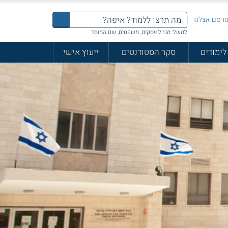
רסם אצלנו
למשל: מנהל עסקים, משפטים, שם המוסד
לימודים
סקר הסטודנטים
ייעוץ אישי