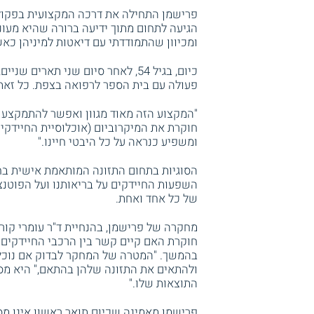
פרישמן התחילה את דרכה המקצועית בפקול
הגיעה לתחום מתוך ידיעה ברורה שהיא מעוני
ומכיוון שהתמודדתי עם דיאטות למיניהן כאש
כיום, בגיל 54, לאחר סיום שני תארים שניים, היא ממשיכה
פעולה עם בית הספר לרפואה בצפת. כל זאת 
"המקצוע הזה מאוד מגוון ואפשר להתמקצע ב
חוקרת את המיקרוביום (אוכלוסיית החיידקי
ומשפיע כנראה על כל היבטי חיינו."
הסוגיות בתחום התזונה המותאמת אישית בחז
השפעות החיידקים על בריאותנו ועל הפוטנצ
של כל אחד ואחת.
מחקרה של פרישמן, בהנחיית ד"ר עומרי קורן,
חוקרת האם קיים קשר בין הרכבי החיידקים ב
בהמשך. "המטרה של המחקר לבדוק אם נוכל 
ולהתאים את התזונה שלהן בהתאם," היא מסב
התוצאות שלו."
פרישמן מאמינה שכיום תואר ראשון אינו מספ