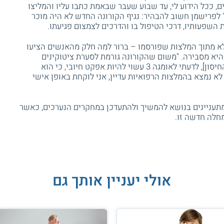
ם, ככל הידוע לי, עד שבוע שעבר שבאמת כתבו עליו והמליצו
ניעה של סיבוכים נשימתיים זה ויטמין D," לפרישמן חשוב להבהיר: נגיף הקורונה החדש לא היה מוכר
את השפעותיו, דרכי הטיפול בו והדרכים לצמצום פגיעתו.
 לא מתוך המלצות שפורסמו – ברור למה חלק מהאנשים הציעו
ת דלקות," היא מסבירה. "משום שהקורונה גורמת לסערת ציטוקינים
[חלבונים המשמשים בפעולתה של מערכת החיסון], לדעתי לאומגה 3 עשוי להיות אפקט חיובי, כי הוא
א נמצא בהמלצות הרפואיות עדיין, אני לוקחת באופן אישי
מתעניינים בנושא להמשיך ולהתעדכן במחקרים הנערכים, כאשר
חלה חדשה זו.
אולי יעניין אותך גם