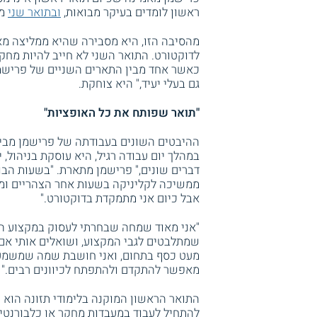
ראשון לומדים בעיקר מבואות,
ובתואר שני
מב
מהסיבה הזו, היא מסבירה שהיא ממליצה מא
לדוקטורט. התואר השני לא חייב להיות מחקרי
כאשר אחד מבין התארים השניים של פרישמ
גם בעלי יעיד," היא צוחקת.
"תואר שפותח את כל האופציות"
ההיבטים השונים בעבודתה של פרישמן מביאי
במהלך יום עבודה רגיל, היא עוסקת בניהול, 
דברים שונים," פרישמן מתארת. "בשעות הבוק
ממשיכה לקליניקה בשעות אחר הצהריים ומ
אבל כיום אני מתמקדת בדוקטורט."
"אני מאוד שמחה שבחרתי לעסוק במקצוע הז
שמתלבטים לגבי המקצוע, ושואלים אותי אם 
מעט כסף בתחום, ואני חושבת שמה שמשמעות
מאפשר להתקדם ולהתפתח לכיוונים רבים."
להתחיל לעבוד במעבדות מחקר או כלבורנטי