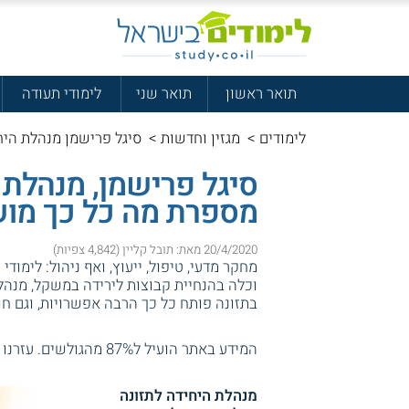
תואר ראשון
תואר שני
לימודי תעודה
לימודים
>
מגזין וחדשות
>
סיגל פרישמן מנהלת היחי
סיגל פרישמן, מנהלת ה
מספרת מה כל כך מושך
20/4/2020 מאת: תובל קליין (4,842 צפיות)
מחקר מדעי, טיפול, ייעוץ, ואף ניהול: לימו
וכלה בהנחיית קבוצות לירידה במשקל, מנהל
בתזונה פותח כל כך הרבה אפשרויות, וגם חו
המידע באתר הועיל ל87% מהגולשים.
עזרנו 
מנהלת היחידה לתזונה