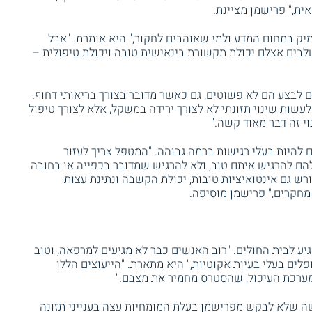
אית," פרישמן מציינת.
יק בתחום המדע ולמי שאוהבים לחקור," היא אומרת. "אבל
בים אצלם יכולת תקשורת בינאישית טובה ויכולת טיפולית –
ם לבצע הם לא פשוטים, גם כאשר מדובר בצורך בריאותי דחוף.
שות שינוי תזונתי לא לצורך ירידה במשקל, אלא לצורך טיפול
י זה דבר מאוד קשה."
 להיות בעלי רגישות ברמה גבוהה. "המטפל צריך לעזור
ם להרגיש איתם טוב, ולא להרגיש שמדובר בכפייה או בחובה.
רש גם אינטואיציות טובות, יכולת הקשבה ונתינת עצות
מחקרים," פרישמן מוסיפה.
יע לבית החולים. "רוב האנשים כבר לא מגיעים למרפאה, וטוב
פלים בעלי בעיות אקוטיות," היא מתארת. "הייעוצים הללו
ערכת העיכול, שהסטרס מחמיר את מצבם."
 שלא לבקש מפרישמן בעלת המומחיות עצה בענייני תזונה