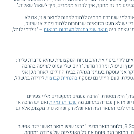
ינים מה זה מחקר, איך לקרוא מאמרים, איך לשאול שאלות."
וד למי שעובדת תחתיה ללמוד לפחות לתואר שני, אם לא
: יש לא מעט תזונאיות שבוחרות ללמוד ניהול או שיווק,
ן עצמה היה
תואר שני במנהל מערכות בריאות
– "נולדתי לנהל,
ם לידי ביטוי את הרב גוניות המקצועית שהיא מדברת עליה:
ייעוץ וטיפול, ומחקר מדעי. "היום שלי עמוס לעייפה בהרבה
ר אני עוסקת בענייני מנהלה בבית החולים, לאחר מכן אני
טפלת. פעם הייתי גם עוסקת
בהנחיית קבוצות
לירידה במשקל,
ה," היא מספרת. "הרבה פעמים מתקשרים אליי צעירים
יש או אין עבודה בתחום, מה
שכר תזונאיות
ואם יש הרבה או
י לגבי התואר הזה הוא שלא רק שהוא נותן מקצוע, אלא גם
התואר הראשון המוקנה בלימודי תזונה הוא B.Sc, כלומר תואר מדעי. "ברגע שיש תואר ראשון כזה אפשר
ם. התואר הזה פותח את כל האופציות של עבודה במחקר,