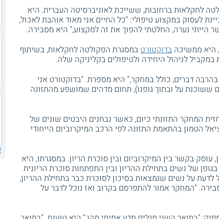
טה לחקלאות ברחובות, ששייכת לאוניברסיטה העברית. היא
ינת לעסוק במקצוע טיפולי: "כל החיים אני מאוד אוהבת לאכול,
ר הייתי נערה, החלטתי להפוך את זה למקצוע," היא מסבירה.
בדוקטורט
במסגרת הפקולטה לחקלאות, בשיתוף
במקביל לניהול היחידה ולטיפולים בקליניקה שלה.
הרבה דברים, כולל במחקר," היא מספרת. "בדוקטורט אני
ם ששוכנת על ובתוך גופנו), תחום מדהים שמושפע מהתזונה
ית המחקר התזונתי כיום, כאשר נבחנים היבטים שונים של
יאל הטמון בהתאמת התזונה לפי הרכב המיקרוביום הייחודי
ע
 עוסק בקשר בין המיקרוביום ובין סוכרת הריון. במסגרתו, היא
גופן של נשים בתחילת ההריון ובין התפתחות סוכרת הריונית
לדעת על נשים שנמצאות בסיכון לסוכרת כבר בתחילת ההריון,
ירה. "המחקר אמור להתפרסם בקרוב ואז נוכל לדבר על
יק; "בתואר השני מגלים מדע אמיתי מהו," היא טוענת. "בתואר