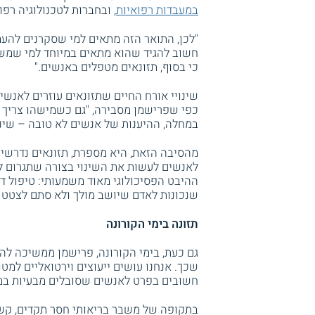
במעבדות רפואיות
, ובחברות לטכנולוגיה רפו
"לכן, התואר הזה מתאים למי שסקרנים להעמ
חשוב להגיד שהוא מתאים במיוחד למי שמשל
כי בסוף, תזונאים מטפלים באנשים."
שינויי אורח החיים שתזונאים עוזרים לאנשי
כפי שפרישמן מסבירה, "גם כשמישהו צריך לע
במחלה, ההיענות של אנשים לא טובה – שינו
מהסיבה הזאת, היא מספרת, תזונאים נדרשים
לאנשים לעשות את השינוי בצורה שתגרום לה
ההיבט הפסיכולוגי מאוד משמעותי: טיפול דו
שנכונות לאדם שיושב מולך ולא סתם לצטט 
תזונה בימי הקורונה
גם כעת, בימי הקורונה, פרישמן ממשיכה להג
שכך. אנחנו עושים ייעוצים וירטואליים למטו
חשובים בפרט לאנשים שסובלים מבעיות במ
בתקופה של משבר בריאותי חסר תקדים, קשה