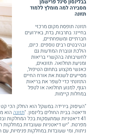
בבלינסון סיגל פרישמן
מסבירה למה מומלץ ללמוד
תזונה
תזונה תופסת מקום מרכזי
בחיינו: בתרבות, בדת, באירועים
חברתיים ומשפחתיים,
ובהיבטים רבים נוספים. כיום,
הולכת וגוברת המודעות גם
לחשיבותה בהקשרי בריאות
ומניעת תחלואה. תזונאים,
כאנשי מקצוע בתחום הטיפול,
מסייעים לשנות את אורח החיים
התזונתי כדי לשפר את בריאות
הגוף, למנוע תחלואה או לטפל
במחלות קיימות.
"העיסוק בירידה במשקל הוא החלק הכי קטן 
ודיאטה בבית החולים בלינסון. "
תזונה
הוא מק
41 דיאטניות שמתעסקות בכל המחלקות ובכל
מפרטת. "יש דיאטניות שעובדות במחלקות הכ
ניתוח, ומי שעובדות במחלקות פנימיות, עם ח