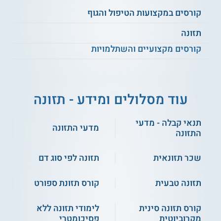
נושאי הלימוד
קורסים במקצועות הטיפול והגוף
בין הנושאים בהכשרה זו נכללים:
תזונה
קורסים מקצועיים והשתלמויות
גישת NLP
מיומנויות אימון
עוד מסלולים ומידע - תזונה
רגרסיה בתהליך
תנאי קבלה - מדעי
מדעי התזונה
התזונה
יכולות ניהול עצמי
שכר תזונאית
תזונה לפי סוג דם
פיתוח אסרטיביות
תזונה טבעית
קורס תזונת ספורט
טיפול באכילה רגשית
קורס תזונה סינית
לימודי תזונה ללא
מקרוביוטית
פסיכומטרי