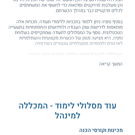
והן משלבות פרויקטים וסדנאות כדי לחשוף את המשתתפים
לכלים פרקטיים כבר במהלך הכשרתם.
בסניף נתניה ניתן ללמוד בתכניות ללימודי תעודה. תכניות אלה
מותאמות לדרישות שוק העבודה ולחידושים והתפתחויות בתעשייה
הטכנולוגית. נוסף על המסלולים לתעודה שמתקיימים בשלוחת
נתניה, היא מציעה מגוון של הכשרות מקצועיות והשתלמויות
לארגונים ולמוסדות ממשלתיים שנעזרים בשירותיה.
המכללה למינהל נתניה טלפון כתובת דרכי הגעה
המשך קריאה
המכללה למינהל נתניה ממוקמת ברחוב האומנות 12. השלוחה
נמצאת במתחם פולג בסמוך למתחם ביג. סניף נתניה ממוקם
בקרבת תחנת הרכבת ספיר שבאזור התעשייה החדש והגישה אליו
נוחה מרחבי העיר ומיישובים סמוכים.
המכללה למינהל נתניה לימודי תעודה
עוד מסלולי לימוד - המכללה
לימודי התעודה
בשלוחת נתניה של המכללה למינהל עוסקים
בתחומים מבוקשים שונים כגון חשבונאות, ניהול, מקצועות הטיפול,
למינהל
מחשיבם וענפים נוספים. רבים מבין הקורסים מכינים את
תלמידיהם לקראת מבחני הסמכה ממשלתיים, שלאחריהם ניתן
לקבל תעודות מקצוע מוכרות.
מכינות וקורסי הכנה