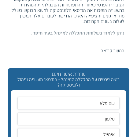
הציבורי והפרטי כאחד. ההתפתחויות הטכנולוגיות המהירות
בתעשייה הופכות את הנדסאי הלוגיסטיקה למשא מבוקש בשלל
סוגי ארגונים והציפייה היא כי הדרישה לעובדים אלה תמשיך
לעלות בשנים הקרובות.
ניתן ללמוד בשלוחת המכללה למינהל בעיר חיפה.
תכנית הלימודים
המשך קריאה
הסטודנטים בתכנית
ללימודי הנדסאי תעשייה וניהול בהתמחות
לוגיסטיקה
לומדים בהרחבה על תהליכי הניהול של מערכות
לוגיסטיות ושל מערכי סחר בין לאומי בתעשייה. הם מפתחים כלים
לניהול של מערכות מלאי, אחזקה ורכש מתקדמות וכן בוחנים
שירות אישי חינם
שכלולים טכנולוגיים בניהול מחסנים ממוחשבים.
רוצה פרטים על המכללה למינהל - הנדסאי תעשייה וניהול
ולוגיסטיקה?
תחילת הלימודים בתכנית
ההנדסאים
מוקדשת ללימוד מקצועות
היסוד לתחום התעשייה והניהול כגון שיטות מדידה ושרטוט טכני,
הבנת התנהגות ארגונית וסקירה של תהליכי ייצור. בהמשך הם
מתמקדים בתחום הלוגיסטיקה ולומדים על שיטות ניהול רכש
והובלת תהליכים
בסחר בין לאומי
ובתחום השילוח.
מתכונת הלימוד
לימודי הנדסאי תעשייה וניהול בהתמחות לוגיסטיקה נערכים