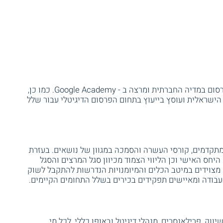
המנהל האקדמי של התכנית הוא מומחה לפרסום במדיה החברתית ומרצה ב - Google Academy. כמו כן,
וא משמש מנהל קהילת Google Partners הישראלית ועוסץ בייעוץ בתחום הפרסום הדיגיטלי עבור שלל
 מתקדמים, קורסי העשרה והסמכה במגוון של נושאים. בעזרת
יחס האישי וכן הליווי הצמוד מכיוון סגל המרצים והסגל
צוידים במיטב הכלים והמיומנויות הנדרשות להתקבל לשוק
העבודה ומאיישים תפקידים בכירים בשלל התחומים הקיימים.
ווק, פרילאנסרים, מנהלי דיגיטל ובאופן כללי, לכל מי