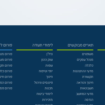
תארים מבוקשים
לימודי תעודה
פורום לי
משפטים
נדל"ן
פורום מנ
מנהל עסקים
שוק ההון
פורום מש
כלכלה
שפות
פורום תק
מדעי ההתנהגות
יופי וטיפוח
פורום כלכ
תקשורת
חינוך
פורום חינו
חינוך והוראה
פיננסים וניהול
פורום הנ
חשבונאות
תכנות
פורום פסי
מדעי המחשב
לימודי ביטוח
הנדסה
מזכירות