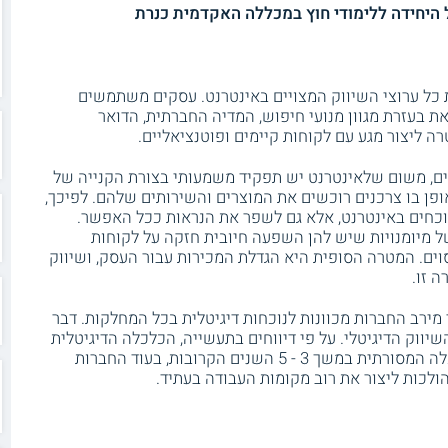
היחידה ללימודי חוץ במכללה האקדמית כנרת
ת כל ערוצי השיווק המצויים באינטרנט. עסקים משתמשים
ת בעזרת מגוון מנועי חיפוש, המדיה החברתית, הדואר
ה ליצור מגע עם לקוחות קיימים ופוטנציאליים.
ניים, משום שלאינטרנט יש תפקיד משמעותי בצורת הקנייה של
ופן בו צרכנים רוכשים את המוצרים והשירותים שלהם. לפיכך,
נוכחים באינטרנט, אלא גם לשפר את הנראות ככל האפשר.
של מיומנויות שיש להן השפעה חיובית חזקה על לקוחות
סוים. המטרה הסופית היא הגדלת המכירות עבור העסק, ושיווק
 זו.
ר מירב החברות מכוונות לנוכחות דיגיטלית בכל המחלקות. דבר
שיווק הדיגיטלי. על פי דיווחים בתעשייה, הכלכלה הדיגיטלית
הולכת לגדול פי עשר מהר יותר מאשר הכלכלה המסורתית במשך 3 - 5 השנים הקרובות, בעוד החברות
ולכות ליצור את רוב מקומות העבודה בעתיד.