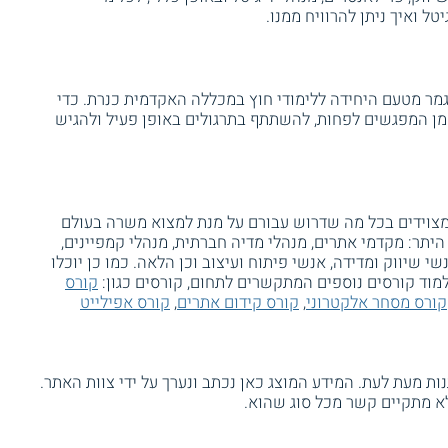
טל ואיך ניתן להרוויח ממנו.
גמר מטעם היחידה ללימודי חוץ במכללה האקדמית כנרת. כדי
ם להיות נוכחים ב - 85 אחוזים מן המפגשים לפחות, להשתתף בתרגולים באופן פעיל ולהגיש
ו מצוידים בכל מה שדרוש עבורם על מנת למצוא משרה בעולם
יתר: מקדמי אתרים, מנהלי מדיה חברתית, מנהלי קמפיינים,
שי שיווק ומדידה, אנשי פיתוח ועיצוב וכן הלאה. כמו כן יוכלו
ד קורסים נוספים המתקשרים לתחום, קורסים כגון:
קורס
קורס מסחר אלקטרוני
,
קורס קידום אתרים
,
קורס אפילייט
ת מעת לעת. המידע המוצג כאן נכתב ונערך על ידי צוות האתר.
א מתקיים קשר מכל סוג שהוא.