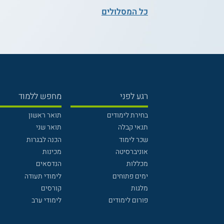
כל המסלולים
רגע לפני
מחפש ללמוד
בחירת לימודים
תואר ראשון
תנאי קבלה
תואר שני
שכר לימוד
הכנה לבגרות
אוניברסיטה
מכינות
מכללות
הנדסאים
ימים פתוחים
לימודי תעודה
מלגות
קורסים
פורום לימודים
לימודי ערב