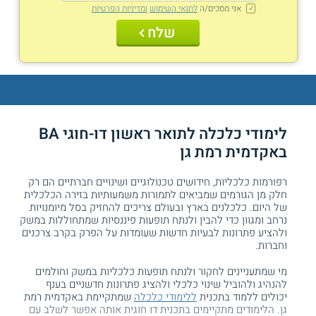
אני מסכים/ה
לתנאי השימוש
ומדיניות הפרטיות
שלח
לימודי כלכלה לתואר ראשון דו-חוגי BA
באקדמית רמת גן
רפורמות כלכליות, חידושים טכנולוגיים ושינויים חברתיים הם רק
חלק מן הגורמים שמביאים לתמורות משמעותיות בזירה הכלכלית
של היום. כלכלנים בארץ ובעולם צריכים להחזיק בסל מיומנויות
נרחב ומגוון כדי להבין ולנתח תופעות פיננסיות שמתחוללות במשק
ולהציע פתרונות לבעיות חדשות שעומדות על הפרק בקרב צרכנים
וחברות.
מי שמתעניינים לחקור ולנתח תופעות כלכליות במשק וחולמים
להנהיג ולהוביל שינוי כלכלי ולהציג פתרונות חדשניים בענף
יכולים ללמוד בתכנית
ללימודי כלכלה
שמתקיימת באקדמית רמת
גן. הלימודים מתקיימים בתכנית דו חוגית אותה אפשר לשלב עם