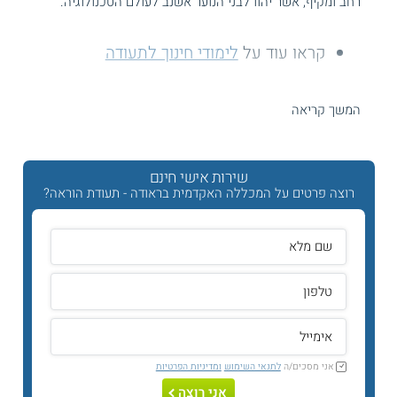
רחב ומקיף, אשר יהוו לבני הנוער אשנב לעולם הטכנולוגיה.
קראו עוד על
לימודי חינוך לתעודה
למה דווקא המכללה האקדמית להנדסה בראודה
המשך קריאה
בכרמיאל?
המכללה האקדמית להנדסה בראודה הינה מכללה אקדמית
המתמחה במקצועות הטכנולוגיים. המכללה שמה לעצמה למטרה
שירות אישי חינם
לפתח דור חדש של מהנדסים ואנשי מקצוע בעלי השכלה
רוצה פרטים על המכללה האקדמית בראודה - תעודת הוראה?
איכותית. כמו כן, הלימודים התיאורטיים במכללה נעשים במקביל
לרכישת ניסיון מעשי. לפיכך, מקיימת המכללה קשרים הדוקים עם
התעשיות המתקדמות בצפון הארץ, ונמצאת בקו החזית של
הקדמה הטכנולוגית.
למי זה מתאים?
לימודי תעודת ההוראה מוצעים לתלמידי המכללה המצויים
בסמסטר השלישי לתואר, וכן למהנדסים ולבוגרי תואר ראשון
במכללה האקדמית להנדסה בראודה ובמוסדות לימוד אקדמיים
נוספים.
אני מסכים/ה
לתנאי השימוש
ומדיניות הפרטיות
אני רוצה