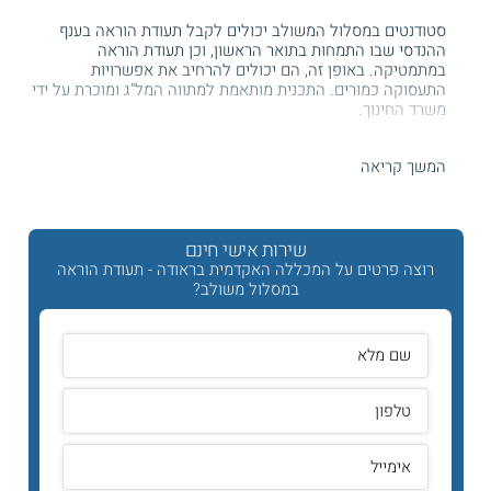
סטודנטים במסלול המשולב יכולים לקבל תעודת הוראה בענף
ההנדסי שבו התמחות בתואר הראשון, וכן תעודת הוראה
במתמטיקה. באופן זה, הם יכולים להרחיב את אפשרויות
התעסוקה כמורים. התכנית מותאמת למתווה המל"ג ומוכרת על ידי
משרד החינוך.
מה לומדים?
המשך קריאה
מסלול זה מקנה הכשרה לחינוך באופן משולב, הן
להוראת
מתמטיקה
והן להוראת התחום ההנדסי שבו התמחו.
שירות אישי חינם
הסטודנטים לומדים קורסים במתודיקה בהוראת המקצוע ההנדסי
רוצה פרטים על המכללה האקדמית בראודה - תעודת הוראה
שבו התמחו, לצד מתודיקה בהוראת מתמטיקה וענפים רלוונטיים
במסלול משולב?
כגון גיאומטריה ואלגברה. כמו כן, הם נחשפים לתהליכי שילוב
טכנולוגיות ויישומים מתקדמים בהוראת המקצועות המדעיים
והמתמטיים, כדי לעודד למידה עצמאית וכישורי חשיבה בקרב
התלמידים. נוסף על כך, הם יכולים להכיר היבטים בהוראת
תלמידים מצטיינים, ניווט כיתה וסוגיות נוספות הרלוונטיים למורים
לעתיד.
קראו על
הסבת אקדמאים