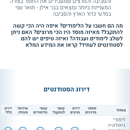
והסביבה והמרצים שמעבירים את החומר בצורה
בן-גוריון - גיאולוגיה ומדעי
לימודי גיאולוגיה והסביבה -
המעניינת ביותר נמצאים בבר אילן - תואר שני
החיים
אוניברסיטת בן-גוריון
האוניברסיטה העברית בירושלים
- מציעה
במדעי כדור הארץ והסביבה
התמחויות בגיאולוגיה, מדעי האקלים
והאטמוספירה,
ומדעי הים לתואר ראשון
.
מה הם חשבו על הלימודים? איפה היה הכי קשה
להתקבל? מאיזה מוסד היו הכי מרוצים? האם ניתן
לשלב לימודים ועבודה? ואיזה טיפים יש להם
לסטודנטים לעתיד? קראו את המידע המלא
אוניברסיטת בן-גוריון בנגב (באר שבע)
-
מתמקדת בגיאולוגיה, ובתוך כך מפעילה
מגמות בגיאולוגיה דינמית (מבנה והרכב כדור
הארץ, תהליכים המתרחשים בשכבותיו
השונות), גיאולוגיה סביבתית והידרוגיאולוגיה
(קשרים בין גיאולוגיה לסביבה המימית, חיפוש
והערכת טיבם של מקורות מים), גיאולוגיה
דירוג הסטודנטים
הנדסית (מכניקה קרקעית וסלעית בהקשר של
תכנון ובנייה), גיאולוגיה וביולוגיה (גיאולוגיה
בהקשר אקולוגי סביבתי, חיפוש אחר אוצרות
מספר
דירוג
קושי
קושי
שירותי
דירוג
מסלול
טבע ויחסי גומלין בין קרקע לחי והצומח)
מדרגים
מרצים
להתקבל
הלימודים
מנהלה
כללי
וגיאולוגיה ומחשבים. קיימת גם תכנית
לימודי
למצטיינים, והאוניברסיטה מאפשרת שילוב של
גיאולוגיה