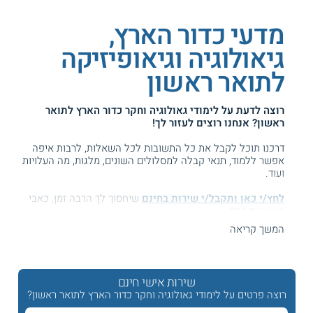
מדעי כדור הארץ,
גיאולוגיה וגיאופיזיקה
לתואר ראשון
רוצה לדעת על
לימודי גאולוגיה וחקר כדור הארץ לתואר
ראשון
? אנחנו רוצים לעזור לך!
דרכנו תוכל לקבל את כל התשובות לכל השאלות, לרבות איפה
אפשר ללמוד, תנאי קבלה למסלולים השונים, מלגות, מה העלויות
ועוד.
לחץ/י כאן ותקבל/י שירות בחינם
שיחסוך לך הרבה זמן, כאבי
ראש וגם כסף ...
המשך קריאה
המידע באתר הועיל ל87% מהגולשים.
עזרנו גם לך? דרג אותנו:
שירות אישי חינם
רוצה פרטים על לימודי גאולוגיה וחקר כדור הארץ לתואר ראשון?