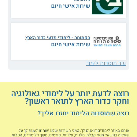
נפט וגז, במאגרי מי תהום ועוד. כל זאת תוך
שירות אישי חינם
רכישת כלים לתיארוך ממצאים, היכרות עם
שיטות מחקר ועבודה עם ציוד הממוקם בחזית
הטכנולוגיה.
הפתוחה - לימודי מדעי כדור הארץ
שירות אישי חינם
לימודי אקלים ואוקיאנוגרפיה עוסקים
בתהליכים המשפיעים על אקלים כדור הארץ,
משקעים, תנועת אויר ומים בים ובאטמוספירה
עוד מוסדות לימוד
ועוד.
לימודי מדעי הסביבה
מנתחים את יחסי
רוצה לדעת יותר על לימודי גאולוגיה
הגומלין בין מרכיבי כדור הארץ לאדם
וחקר כדור הארץ לתואר ראשון?
ולפעילותו.
רוצה שמוסדות הלימוד יחזרו אליך?
תכנית הלימודים
אנחנו באתר לימודים דואגים לך. נציגי השירות שלנו ישמחו לענות לך על
שאלות בנושאי: תנאי קבלה, מלגות, עלויות, קורסים, משך הלימודים, הטבות
לימודי מדעי כדור הארץ מקנים לסטודנט מבט רחב