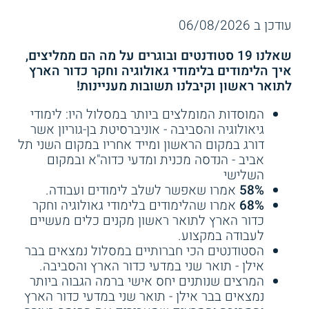
האוניברסיטה הפתוחה עורכת תכנית לימודי
שירות אישי חינם
שירות אישי חינם
מדעי כדור הארץ, שנלמדת כמסלול במסגרת
עודכן ב 06/08/2026
לימודי מדעי הטבע.
שאלנו 19 סטודנטים ובוגרים על מה הם ממליצים,
העברית - מדעי כדור הארץ
לימודי גאולוגיה ומדעי כדור
איך הלימודים בלימודי גאולוגיה וחקר כדור הארץ
ואקלים
הארץ - האוניברסיטה
לתואר ראשון וקיבלנו תשובות מעניינות!
אוניברסיטת תל אביב
- מאפשרת התמקדות
העברית
בגיאופיזיקה, גיאוכימיה, וכן במדעים
המוסדות המומלצים ביותר במסלול היו: לימודי
אטמוספיריים ופלנטריים. הלימודים מתקיימים
גיאולוגיה והסביבה - אוניברסיטת בן-גוריון אשר
תואר שני במדעי כדור
אוניברסיטת בן גוריון -
במסגרת הפקולטה למדעים מדויקים וכוללים
דורג במקום הראשון ומייד אחריו במקום השני תל
הארץ - האוניברסיטה
תואר כפול במדעי כדור
קורסים בפיזיקה ומתמטיקה לפיזיקאים.
אביב - הנדסה מכנית ומדעי כדוה"א ובמקום
העברית
הארץ וביולוגיה ימית
התלמידים יחשפו למגוון תחומים במדעי כדור
השלישי
הארץ כגון אקלים, אוקיאנוגרפיה, מדעים
58%
אמרו שאפשר לשלב לימודים ועבודה.
בן-גוריון - לימודי גיאולוגיה
בן-גוריון - גיאולוגיה
פלנטריים, סיסמולוגיה, כימיה של מי תהום,
68%
אמרו שהלימודים בלימודי גאולוגיה וחקר
הנדסית
וביולוגיה
פיזיקה של האטמוספירה ועוד.
כדור הארץ לתואר ראשון מקנים כלים מעשיים
בהמשך מתוכננת להיפתח תכנית חדשה
בן-גוריון - גיאולוגיה דינמית
בן-גוריון - לימודי גיאולוגיה
לעבודה במקצוע.
בשילוב בית הספר למתמטיקה, אשר תשלב
סביבתית
הסטודנטים הכי חברותיים במסלול נמצאים בבר
חטיבה מורחבת במדעי הנתונים ולמידת מכונה
אילן - תואר שני במדעי כדור הארץ והסביבה.
תוך התמקדות בבינה מלאכותית ובמדעי
בן-גוריון - מדעי המחשב
בן-גוריון - תואר כפול
המרצים שנותנים יחס אישי ברמה הגבוה ביותר
הנתונים.
וגיאולוגיה
בהנדסת בניין ובגיאולוגיה
נמצאים בבר אילן - תואר שני במדעי כדור הארץ