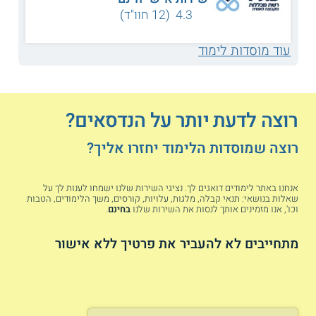
4.3 (12 חוו"ד)
מה לומדים במסלול הנדסאים?
עוד מוסדות לימוד
התכנים הנלמדים הם תלויי תחום ורחבי היקף. מוסדות הלימוד
השונים מציעים תוכניות לימוד מעודכנות ומותאמות לצורכי
המשק והתעשייה. בכל תחומי ההנדסה כוללים הלימודים
קורסי רקע מדעיים, וקורסים יחודיים וספציפיים לתחום
ההנדסה הנלמד.
רוצה לדעת יותר על הנדסאים?
קורסי הרקע המדעיים כוללים מקצועות כמו מתמטיקה, פיזיקה
רוצה שמוסדות הלימוד יחזרו אליך?
ומחשבים. שיעורי המגמה הספציפיים כוללים מקצועות רבים
מתחום הלימוד לדוגמה: לימודי
הנדסאי חשמל
כוללים שיעורים
מתחום תורת החשמל, מערכות הספק ובקרה ועוד. בנוסף
אנחנו באתר לימודים דואגים לך. נציגי השירות שלנו ישמחו לענות לך על
נדרשים כל הסטודנטים ללמוד קורס באנגלית טכנית.
שאלות בנושאי: תנאי קבלה, מלגות, עלויות, קורסים, משך הלימודים, הטבות
וכו', אנו מזמינים אותך לנסות את השירות שלנו
בחינם
.
המסלולים השונים של לימודי ההנדסאות משלבים שיעורי
מעבדה, המאפשרים לסטודנטים במגמות השונות לרכוש ידע
מתחייבים לא להעביר את פרטיך ללא אישור
מעשי ונסיון מקצועי כבר במהלך הלימודים.
איפה אפשר ללמוד?
ישנם מגוון מוסדות בארץ המתמקדים בלימודי הנדסאים, בניהם