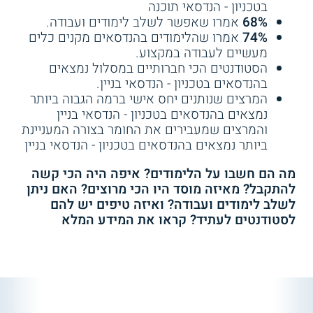
טכנולוגיות. הנדסאי תוכנה עובדים בדרך כלל בסביבה משרדית
בטכניון - הנדסאי תוכנה
אורט ירושלים - לימודי הנדסאי
אורט הרמלין - הנדסאים
טכנולוגית וממוחשבת.
68%
אמרו שאפשר לשלב לימודים ועבודה.
74%
אמרו שהלימודים בהנדסאים מקנים כלים
הנדסאים רבים, בעיקר מתחום הנדסת האזרחות והסביבה,
מעשיים לעבודה במקצוע.
מבצעים עבודות "שטח" בתחומי הסביבה התעשייתית ומחוץ
שירות אישי חינם
שירות אישי חינם
לה. יום העבודה של ההנדסאי נמשך בדרך כלל בין 9-12 שעות
הסטודנטים הכי חברותיים במסלול נמצאים
במשך כל ימי השבוע, לרבות שישי שבת. במרבית מקומות
בהנדסאים בטכניון - הנדסאי בניין.
העבודה עובדים ההנדסאים כחלק מצוות מיומן, ונדרשים לשלב
המרצים שנותנים יחס אישי ברמה הגבוה ביותר
עבודה טכנית ופיזית יחד עם עבודת צוות מתואמת.
נמצאים בהנדסאים בטכניון - הנדסאי בניין
והמרצים שמעבירים את החומר בצורה המעניינת
ביותר נמצאים בהנדסאים בטכניון - הנדסאי בניין
איזו תעודה מקבלים בסוף לימודי הנדסאים?
מה הם חשבו על הלימודים? איפה היה הכי קשה
4.3
(12)
3.0
(1)
בסיום לימודי ההנדסאי מקבלים הבוגרים תעודת הנדסאי
להתקבל? מאיזה מוסד היו הכי מרוצים? האם ניתן
המוענקת על ידי מוסד הלימוד בפיקוח של מה"ט, בציון המגמה
לשלב לימודים ועבודה? ואיזה טיפים יש להם
המכללה למינהל אשדוד
עתיד - הנדסאים
הנלמדת.
לסטודנטים לעתיד? קראו את המידע המלא
כדי לקבל את הדיפלומה, המועמדים נדרשים לעבור בהצלחה
בחינות פנימיות במקצועות הנלמדים וכן מבחנים ממשלתיים
חיצוניים שנערכים על ידי מה"ט. כמו כן, עליהם להגיש את
שירות אישי חינם
שירות אישי חינם
פרויקט הגמר ולהגן עליו בפני ועדה ממשלתית.
יש לציין כי כדי לעסוק בחלק מן המקצועות, יש צורך גם
להירשם במרשם ההנדסאים. רישום זה מהווה הכרה