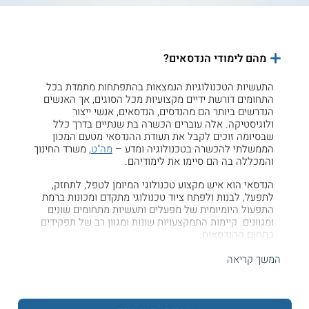
מהם לימודי הנדסאים?
התעשיות הטכנולוגיות הנמצאות בהתפתחות מתמדת בכל
התחומים דורשת ידיים מקצועיות מכל הסוגים, אך האנשים
הנדרשים ביותר הם מהנדסים, הנדסאים, אנשי ייצור
ולוגיסטיקה. אלה עוברים הכשרה בת שנתיים בדרך כלל
שבסיומה זוכים לקבל את תעודת ההנדסאי מטעם המכון
הממשלתי להכשרה בטכנולוגיה ומדע –
מה"ט
, משרד החינוך
והמכללה בה הם סיימו את לימודיהם.
הנדסאי הוא איש מקצוע טכנולוגי המיומן לטפל, לתחזק,
לתפעל, לבנות ולפתח ציוד טכנולוגי מתקדם ומכונות ברמת
התפעול היומיומית של מפעלים ותעשיות מתחומים שונים
ומגוונים. קיימות התמקצעויות שונות ומגוון רב של תפקידים
בתחום ההנדסאות.
המשך קריאה
איזה מסלולי הנדסאים קיימים?
קיימות מגוון מגמות לימודי הנדסאים, אלה מוגדרות על ידי
מה"ט ומתייחסות למקצועות שונים בתעשייה. בין המגמות