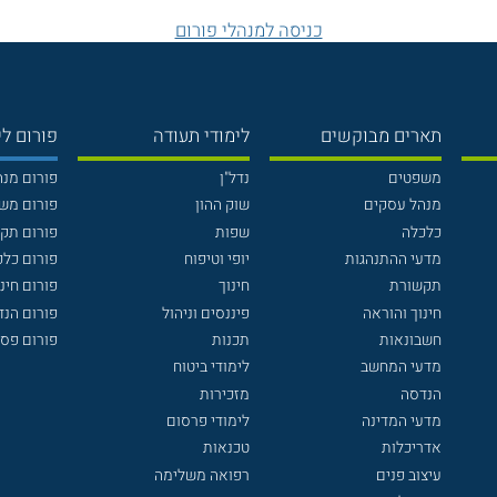
כניסה למנהלי פורום
תארים מבוקשים
לימודי תעודה
פורום לי
משפטים
נדל"ן
פורום מנ
מנהל עסקים
שוק ההון
פורום מש
כלכלה
שפות
פורום תק
מדעי ההתנהגות
יופי וטיפוח
פורום כלכ
תקשורת
חינוך
פורום חינו
חינוך והוראה
פיננסים וניהול
פורום הנ
חשבונאות
תכנות
פורום פסי
מדעי המחשב
לימודי ביטוח
הנדסה
מזכירות
מדעי המדינה
לימודי פרסום
אדריכלות
טכנאות
עיצוב פנים
רפואה משלימה