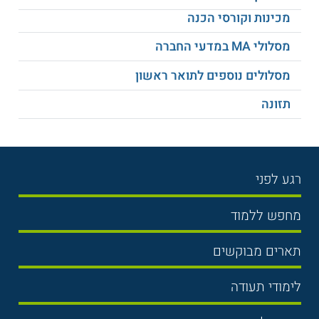
מכינות וקורסי הכנה
מסלולי MA במדעי החברה
מסלולים נוספים לתואר ראשון
תזונה
רגע לפני
בחירת לימודים
מחפש ללמוד
תנאי קבלה
תואר ראשון
תארים מבוקשים
שכר לימוד
תואר שני
משפטים
אוניברסיטה
לימודי תעודה
הכנה לבגרות
מנהל עסקים
מכללות
נדל"ן