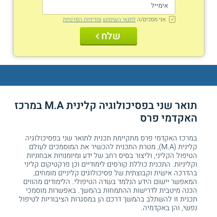
אני מסכים/ה
לתנאי השימוש
ומדיניות הפרטיות
שלח
תואר שני בפסיכולוגיה קלינית M.A במרכז
האקדמי פרס
במרכז האקדמי פרס מתקיימת תכנית לתואר שני בפסיכולוגיה
קלינית (M.A), מטרת התכנית להכשיר את המוסמכים לעולם
הטיפול הקליני, וליצור בסיס רחב של ידע ומיומנויות אבחוניות
וקליניות. התכנית כוללת קורסים לימודיים וכן פרקטיקום קליני
בהדרכה אישית וקבוצתית של פסיכולוגים קליניים מומחים,
המאפשר יישום הידע הנלמד בשדה הטיפולי. הלימודים מהווים
הכנה מיטבית לדרישות ההתמחות בהמשך. באפשרות מוסמכי
תכנית זו להשתלב בהמשך דרכם הן במסגרות הציבוריות לטיפול
נפשי, והן באקדמיה.