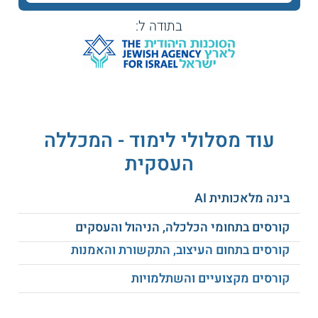
קראו על
קורס ניהול
.
בתודה ל:
נושאי לימוד
בין הנושאים הנלמדים במהלך הקורס:
מיסוי.
שוק ההון
.
ניהול סיכונים.
עוד מסלולי לימוד - המכללה
ועדות הדירקטוריון.
העסקית
ניתוח דוחות כספיים.
עסקאות בעלי שליטה.
אתיקה וחובת האמונים.
בינה מלאכותית AI
חובת הזהירות והמיומנות.
המבקר הפנימי ורואה החשבון.
קורסים בתחומי הכלכלה, הניהול והעסקים
חובותיו וזכויותיו של הדירקטור.
קורסים בתחום העיצוב, התקשורת והאמנות
ועוד.
קורסים מקצועיים והשתלמויות
סגל