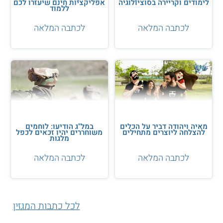
לימודים וקריירה בסוציולוגיה
אפליקציות חינם שיעזרו לכם
ללמוד
בשנת 1963 פותחה במכללת דרטמות' שבניו המפשיר בארצות
לכתבה המלאה
לכתבה המלאה
הברית שפת תכנות בשם BASIC. הרעיון היה ליצור שפה שקל
ללמוד ולתפעל, כדי שתשמש גם את הסטודנטים
לתואר ראשון
במתמטיקה
ולמקצועות מדעיים נוספים.
שפת BASIC אולי התחילה בקטן, אבל הייתה גורם משמעותי
בפיתוח של מיקרוסופט, שהיום נחשבת לחברת התוכנה הגדולה
ביותר בעולם. חברת מיקרוסופט הוקמה בשנת 1975 על ידי שני
סטודנטים צעירים וחובבי
מחשבים
– ביל גייטס ופול אלן. גייטס
ואלן שאפו לפתח תוכנה לקריאת שפת BASIC שתעבוד על מעבדי
המיקרו שפיתחה IBM, ותאפשר להפוך את השימוש במחשב
לפשוט יותר לכולם, רעיון שנחשב למהפכני מאוד מעולם המחשוב
של שנות השבעים, וקידם אותנו על עבר המחשב הביתי.
מאיה ויהודה דביר על הכלים
במל"ג הודיעו: לוחמים
להצלחה ליוצרים מתחילים
משוחררים יהיו זכאים לכפל
מלגות
היום שפת בייסיק אולי לא נמצאת בשימוש רחב, אבל מיקרוסופט
בהחלט מוכרת לכולנו, כשהיא נכללת בין חמש חברות הטכנולוגיה
לכתבה המלאה
לכתבה המלאה
הגדולות ביותר בארצות הברית (המכונות גם "ביג טק"), עם מכירות
של מעל 160 מיליארדי דולרים בשנה ושווי שוק של כמעט 2
טריליון דולרים.
אולטרסאונד
לכל כתבות המגזין
טכניקת האולטרסאונד החלה את דרכה לצורך מדידה של מרחקים