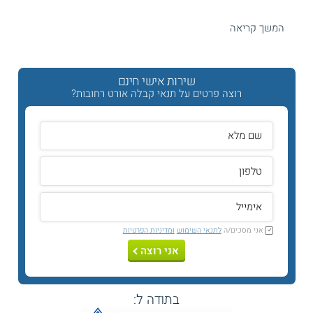
שימו לב -
תנאי הקבלה
עשויים להשתנות מעת לעת ומתכנית
המשך קריאה
לתכנית. יש לוודא מול מוסד הלימוד לצורך קבלת המידע
העדכני והמלא אודות תנאי קבלה. המסתמכים על המידע
בעמוד זה עושים זאת על אחריותם האישית בלבד.
שירות אישי חינם
תנאי קבלה
רוצה פרטים על תנאי קבלה אורט רחובות?
מועמדים המעוניינים להתקבל
ללימודי הנדסאים
באורט רחובות
צריכים לעמוד באחת מן הדרישות שמציבים במה"ט. דרישות אלה
כוללות:
תעודת בגרות מלאה ממוסד לימודים מוכר
תעודת בגרות חלקית, שבה נכללים המקצועות הבאים בציון 55
ומעלה (ציון חיובי) - בגרות באנגלית ברמת 3 יחידות לימוד, בגרות
בהבעה עברית או ספרות ברמת 2 יחידות לימוד, בגרות במתמטיקה
ברמת 3 יחידות לימוד.
אני מסכים/ה
לתנאי השימוש
ומדיניות הפרטיות
מועמדים בוגרי מכינה קדם הנדסאים שעוברים בהצלחה את מבחני
אני רוצה
הגמר של המכינה.
מכינה טכנולוגית להנדסאים
, או מכינת קדם
הנדסאים, היא מסלול לימוד שבו יכולים מועמדים ללימודי
ההנדסאים לשפר את סיכויי קבלתם דרך השלמת פערים. במכינה
בתודה ל:
לומדים מספר קורסים במקצועות כגון אנגלית, מתמטיקה ועברית
ובסיום המכינה ניגשים לבחינות ממשלתיות באותם תחומים. יש