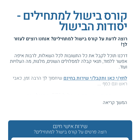
קורס בישול למתחילים -
יסודות הבישול
רוצה לדעת על
קורס בישול למתחילים
? אנחנו רוצים לעזור
לך!
דרכנו תוכל לקבל את כל התשובות לכל השאלות, לרבות איפה
אפשר ללמוד, תנאי קבלה למסלולים השונים, מלגות, מה העלויות
ועוד.
לחץ/י כאן ותקבל/י שירות בחינם
שיחסוך לך הרבה זמן, כאבי
ראש וגם כסף ...
המידע באתר הועיל ל87% מהגולשים.
עזרנו גם לך? דרג אותנו:
המשך קריאה
שירות אישי חינם
קורס בישול למתחילים - קורס בישול בסיסי
רוצה פרטים על קורס בישול למתחילים?