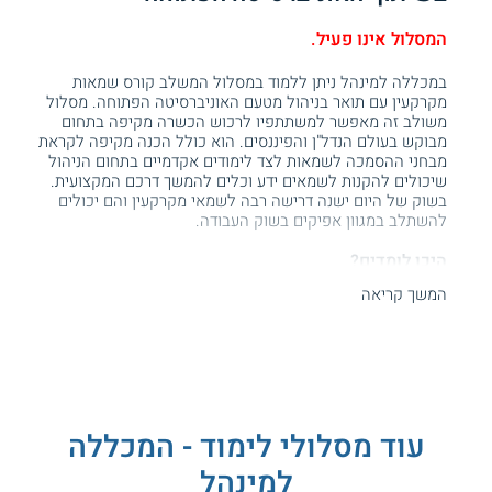
המסלול אינו פעיל.
במכללה למינהל ניתן ללמוד במסלול המשלב קורס שמאות
מקרקעין עם תואר בניהול מטעם האוניברסיטה הפתוחה. מסלול
משולב זה מאפשר למשתתפיו לרכוש הכשרה מקיפה בתחום
מבוקש בעולם הנדל"ן והפיננסים. הוא כולל הכנה מקיפה לקראת
מבחני ההסמכה לשמאות לצד לימודים אקדמיים בתחום הניהול
שיכולים להקנות לשמאים ידע וכלים להמשך דרכם המקצועית.
בשוק של היום ישנה דרישה רבה לשמאי מקרקעין והם יכולים
להשתלב במגוון אפיקים בשוק העבודה.
היכן לומדים?
המשך קריאה
המסלול המשלב קורס שמאות מקרקעין ותואר בניהול מתקיים
בשלוחת המכללה למינהל בחיפה.
תכנית הלימודים
תכנית זו בנויה משתי מסגרות לימוד. הסטודנטים לוקחים חלק
בקורסים במכללה למינהל שמכינים אום לקראת מבחני מועצת
עוד מסלולי לימוד - המכללה
השמאים להכשרה
כשמאי מקרקעין
. כמו כן, הם משתתפים
בלימודים אקדמיים מטעם האוניברסיטה הפתוחה
לתואר ראשון
למינהל
בניהול
.