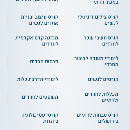
במגזר הדתי
** לתשומת לבך נכונות המידע עלולה להשתנות
מעת לעת. המידע המוצג כאן נכתב ונערך על ידי
קורס צילום דיגיטלי
קורס עיצוב ובניית
צוות האתר. למען הסר ספק בין האתר למוסד
לנשים
אתרים לנשים
הלימודים לא מתקיים קשר מכל סוג שהוא.
קורס חשבי שכר
מכינה קדם אקדמית
למידע נוסף לחצו:
המכללה האקדמית לחינוך חמדת
לחרדים
לחרדים
הדרום
לימודי תעודה לציבור
פרסום חרדים
החרדי
קורסים לנשים
לימודי הדרכת כלות
מכללות לחרדים
משפטים לחרדים
ולדתיים
קורס טבחות לדתיים
קורסי פסיכולוגיה
בירושלים
ביהדות