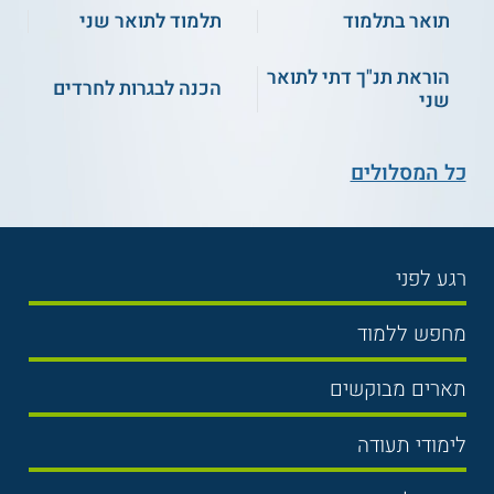
תואר בתלמוד
תלמוד לתואר שני
הוראת תנ"ך דתי לתואר
הכנה לבגרות לחרדים
שני
כל המסלולים
רגע לפני
בחירת לימודים
מחפש ללמוד
תנאי קבלה
תואר ראשון
תארים מבוקשים
שכר לימוד
תואר שני
משפטים
אוניברסיטה
לימודי תעודה
הכנה לבגרות
מנהל עסקים
מכללות
נדל"ן