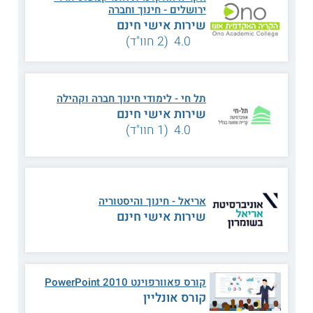
ירושלים - חינוך וחברה
שירות אישי חינם
דרכי הוראת ספרות
תורת החינוך
4.0 (2 חוו"ד)
ליקויי קריאה וכתיבה
ספרות עממית
תל חי - לימודי חינוך חברה וקהילה
שירות אישי חינם
סוציולוגיה של החינוך
יסודות הסיפורת
4.0 (1 חוו"ד)
ספרות המדרש והאגדה
יצירותיו של עגנון
התפתחות סנסומוטורית
לקויות שפה ודיבור
אריאל - חינוך והיסטוריה
שירות אישי חינם
פסיכולוגיה
שירת לאה גולדברג
התפתחותית
קורס פאוורפוינט 2010 PowerPoint
קורס אונליין
שירה ישראלית בת
מבוא לסטטיסטיקה
זמננו