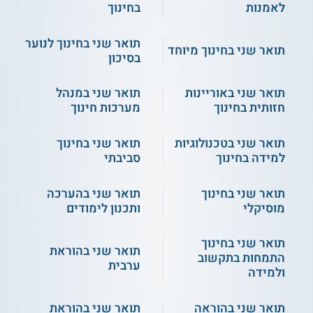
לאמנות
בחינוך
מקצועיים ואקדמיים ולעבור מבחני מיומנות וידע באוריינות כתיבה
מדעית ובבחינת מיון בשפה האנגלית. מתאימים עוברים גם ועדת
קבלה.
תואר שני בחינוך לנוער
תואר שני בחינוך מיוחד
בסיכון
תעודה
תואר שני M.Ed. בחינוך מדעי ניתנת לבוגרים שעומדים בכל
תואר שני באוריינות
תואר שני במנהל
החובות בתכנית מטעם המכללה האקדמית הערבית לחינוך.
חזותית בחינוך
מערכות חינוך
** לתשומת לבך נכונות המידע עלולה להשתנות
תואר שני בטכנולוגיות
תואר שני בחינוך
מעת לעת. המידע המוצג כאן נכתב ונערך על ידי
למידה בחינוך
סביבתי
צוות האתר. למען הסר ספק בין האתר למוסד
הלימודים לא מתקיים קשר מכל סוג שהוא.
תואר שני בחינוך
תואר שני בהערכה
מוסיקלי
ותכנון לימודים
למידע נוסף לחצו:
המכללה האקדמית הערבית
תואר שני בחינוך
לחינוך בישראל בחיפה
תואר שני בהוראת
התמחות בתקשוב
ערבית
ולמידה
תואר שני בהוראה
תואר שני בהוראת