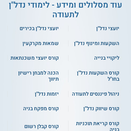
עוד מסלולים ומידע - לימודי נדל"ן
נושאי הלימוד
לתעודה
יועצי נדל"ן
יועצי נדל"ן בכירים
התפתחות ערים
ניתוח דוחות כספיים
תכנון ובנייה
סטטיסטיקה תיאורית
מיקרו כלכלה
השקעות ומינוף נדל"ן
שמאות מקרקעין
יסודות במיפוי ומדידה
מיסוי מקרקעין
עקרונות בהערכת
כלכלה עירונית
מקרקעין
ליקויי בנייה
קורס יועצי משכנתאות
תורת
השמאות
הנדסה אזרחית והנדסת
חוק הגנת הדייר
בניין
ועוד
יסודות המימון בשומת
קורס השקעות נדל"ן
הכנה למבחן רישיון
מקרקעין
בחו"ל
תיווך
ניהול פיננסים לתעודה
יזמות נדל"ן
על מוסד הלימוד
ביחידה ללימודי חוץ מתקיימים מסלולי לימוד מגוונים בתחומי
קורס שיווק נדל"ן
קורס מפקח בניה
הניהול והנדל"ן. אלה כוללים
קורס יועצי משכנתאות
,
קורס הכנה
לבחינות הרישוי לתיווך נדל"ן
, קורס מנהלי פרויקטים בבנייה, קורס
קורס קריאת תוכניות
חשבי שכר בכירים וקורס ייעוץ עסקי.
קורס קבלן רשום
בניה