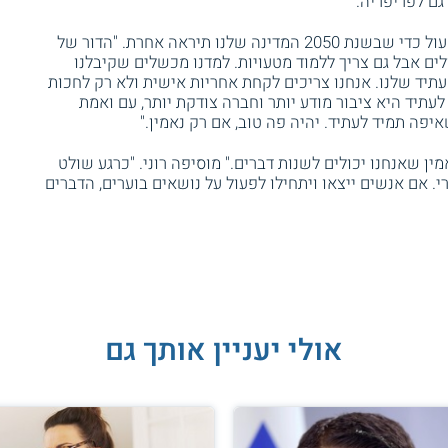
גם לפריפריה.
בינתיים, הם מסתכלים קדימה וממשיכים לפעול כדי שבשנת 2050 המדינה שלנו תיראה אחרת. "הדור של
לים אבל גם צריך ללמוד מטעויות. למדנו מכשלים שקיבלנו
תיד שלנו. אנחנו צריכים לקחת אחריות אישית ולא רק לחכות
עתיד היא ציבור מודע יותר וחברה צודקת יותר, עם ואמת
יפה תמיד לעתיד. יהיה פה טוב, אם רק נאמין."
ין שאנחנו יכולים לשנות דברים." מוסיפה רוני. "כרגע שולט
. אם אנשים ייצאו ויתחילו לפעול על נושאים בוערים, הדברים
אולי יעניין אותך גם