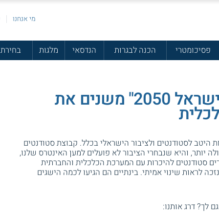
מי אנחנו
פ
פסיכומטרי
הכנה לבגרות
הנדסאי
מלגות
בחירת 
הסטודנטים בתנועת "ישראל 2050" משנים את
כלית
ת היטב לסטודנטים ולציבור הישראלי בכלל. קבוצת סטודנטים
 יותר, והיא שנבחרי הציבור לא פועלים למען האינטרס שלנו,
ת "ישראל 2050" הם מכשירים סטודנטים להיכרות עם המערכת הכלכלית והחברתית
ה לראות שינוי אמיתי. בינתיים הם הגיעו לכמה הישגים
גם לך? דרג אותנו: