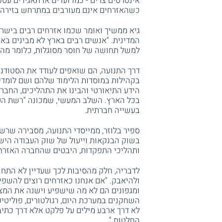
אינטרסים צרים - כמו ועדים או תאגידים עס
כשהאזרחים אינם מעורבים במתרחש בזירה ה
גיא ממשיך ואומר שכמו אזרחים רבים בישר
המדינית. "אנשים רבים בארץ לא מבינים באמ
למשל תחושה של חוסר מסוגלות, כלומר מה א
דרך התנועה, הם שואפים לעודד את הסטודנט
בקהילות במוסדות הלימוד שלהם ושם לומדי
הידע התיאורטי והבינו את התהליכים, החב
בכל הארץ. השלב המעשי, שמכונה "רשת העמ
בעשייה חברתית.
ספיר בלוזר, ממייסדי התנועה, מסבירה שרש
בשוק הבנקאות וייעול של שוק העבודה הישר
ותהליכי התפקדות, היבטים שהחברה האזרחי
לדבריה, חלק מהסיבות לכך שעדיין לא התחו
ולהיאבק. "אם אנחנו כאזרחים רוצים להשפיע
ומגפונים הם לא מה שישפיע וישנה את המצ
השחקנים במערכת היום, רגולטורים, פוליטי
לא דרך ארבע מילים על פלקט אלא דרך כתיבה
החלטות."