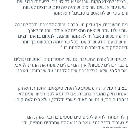
 רציתי למצוא מקום שבו אני אוכל לשנות. לפעמים מרגישים
 שיש עוד אנשים שרוצים שיהיה פה טוב, שרוצים לעשות
ה, כי יש לנו אנשים טובים." הוא אומר.
ים מרשימים, אך עדיין יש הרבה עבודה לפניהם בדרך לחברה
ורשת שלנו שזה שיצאת ממצרים לא אומר שהגעת לארץ
ה פה עכשיו, אבל זה לא אומר שהגענו למקום בו אנו רוצים
 עושים עם הידע שרכשנו. ככל שהיוזמה תתפשט כך יותר
ינה למקום עוד יותר טוב לחיות בו."
 בשינוי של צורת החשיבה, גם של הסטודנטים. "אנשים יכולים
 כבר יכולים לעשות? איך הם יכולים לשנות את המדינה? אבל
את כל מי שלא הצליחו במשימה לפנינו. עכשיו תורנו, ואנחנו
בציבור עולה, וזה משפיע על הפוליטיקאים. התכנית היא רק
א אנחנו חלק ממגמה בחברה. אם לדוגמא לפני חמש שנים לא
מתווה הגז, שנחשב מאוד נישתי וכלכלי, שלא רצו לעסוק בו,
 להתפתח ולהגיע לקמפוסים נוספים ברחבי הארץ. הם
י צעירים כדי להנגיש את התנועה למשתתפים נוספים, וכי