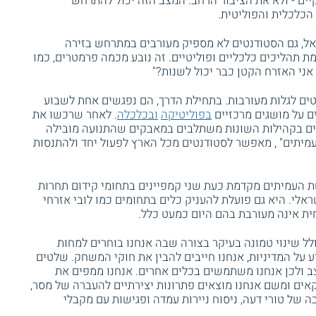
קיים - ולא את הציבור הרחב. המצב הזה יכול להתרחש
כלכלית והפוליטית.
אל, גם הסטודנטים לא מספיק מעורבים במתרחש בזירה
ת תהליכים כלכליים ופוליטיים. זה נובע מכמה פרמטרים, כמו
ני האזרח הקטן כבר יכול לשנות?"
ים לגלות מעורבות. בתחילת הדרך, הם נפגשים אחת לשבוע
ם על מושגים מרכזיים
בפוליטיקה
ובכלכלה
. לאחר שרכשו את
רים בקהילות השונות משתלבים במאבקים שהתנועה מובילה
יתים" , מאפשר לסטודנטים מכל הארץ לפעול יחד ולהתנסות
ת העמיתים מקדמת כעת שני קמפיינים בתחומי קידום תחרות
אלי. היא גם פועלת להעניק כלים בתחומים כמו לובי אזרחי
ת אינה מעורבת בהם היום כמעט כלל.
לל שינוי טמונה בעיקר בצורה שבה אנחנו בוחרים למחות
 על המדיניות, אנחנו חייבים להבין את חוקי המשחק. שלטים
ב ולכן אנחנו משתמשים בכלים אחרים. אנחנו ממפים את
קאים ומשם אנחנו מוצאים פתרונות יצירתיים להעברה של מסר,
 של טורי דעה, ניסוח ניירות עמדה ופגישות עם מקבלי