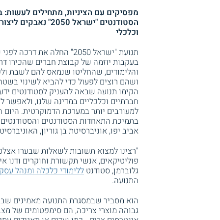
מפסיקים עם הציניות, מתחילים לעשות: ב
הסטודנטים "ישראל 2050" נאב
וכלכלי
תנועת "ישראל 2050" החלה את דרכה
בעקבות יוזמה של קבוצת חברים שהכירו דר
והלימודים, שהחליטו שנמאס להם לשבת ול
ושהם רוצים לפעול כדי להביא לשינוי בשטח
הקימו תנועה שבאה להעניק לסטודנטים ידע
חברתיים וכלכליים במדינה שלנו, ולאפשר ל
למעורבים יותר במערכת הדמוקרטית. היום ה
בתמיכת התאחדות הסטודנטים והסטודנטים 
אביב יפו, אוניברסיטת בן גוריון, האוניברסי
"רצינו למצוא תשובות לשאלות שבערו אצלנו 
פוליטיקאים, אנשי תקשורת וחוקרים ודנו אי
גלוברמן, סטודנט
ללימודי כלכלה ומנהל עסק
התנועה.
הוא מסביר שבמסגרת התנועה מאמינים שבעיו
גבוהה מוצרי צריכה, הם סימפטומים של מצב