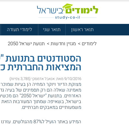
תואר ראשון
תואר שני
לימודי תעודה
לימודים
>
מגזין וחדשות
>
תנועת ישראל 2050
המציאות החברתית כל
9/10/2016 מאת: אנאבל אדמסקי (3,785 צפיות)
מצוקת הדיור ויוקר המחיה הן בעיות שמוכרו
מאמינה שאלה הם רק תסמינים של בעיה גדולה
האזרחים. בתנוע
בישראל, בשאיפה שמתוך המעורבות הזאת נזכ
משמעותיים במאבקים חברתיים.
המידע באתר הועיל ל87% מהגולשים.
עזרנו 