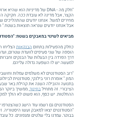
"חלק מה - DNA של מדיניות הוא שהיא ארוכת טווח. פוסט שיהיה ויראלי
הקצר, אבל מדינה לא עובדת ככה. חקיקה היא
מחירים למשל. אנחנו יודעים שהתהליכים שא
אבל אנחנו יודעים שנראה תוצאות בשטח." ה
מביאים לשינוי במאבקים בשטח: "הסטודנ
כחלק מהפעילות בתחום
הבנקאות
הצליחו ה
הוספה של שני סעיפים לוועדת שטרום, ועד
דרך הפרדה בין הבעלות של הבנקים וחברות 
למעשה יש לו השפעה גדולה עליהם.
"רוב הסטודנטים לא משלמים עמלות וחושבי
המון." אומרת רוני בילנקי, סטודנטית לביולו
בתנועה והובילה השנה את קהילת באר שבע.
הציבורי. זה מתחיל
בחינוך
, ממשיך ביוקר ה
ההחלטות. יש כסף, הוא פשוט לא הולך למקומ
הסטודנטים גם רשמו עוד הישג כשהצטרפו ל
"הסטודנטים יצאו למאבק ועשו היסטוריה. זו
בבוקר, עמדנו בלי שלטים ומגפונים. כל עובד