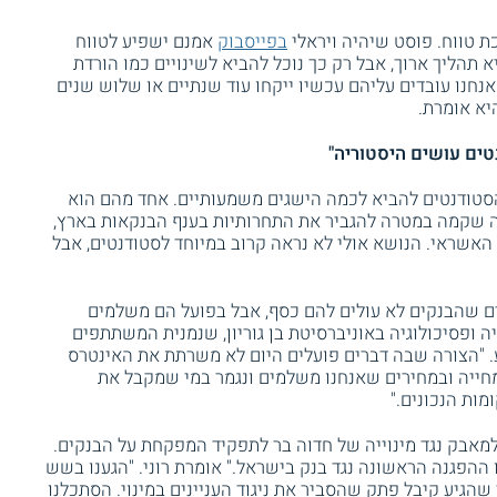
בפייסבוק
אמנם ישפיע לטווח
 תהליך ארוך, אבל רק כך נוכל להביא לשינויים כמו הורדת
נחנו עובדים עליהם עכשיו ייקחו עוד שנתיים או שלוש שנים
יא אומרת.
טים עושים היסטוריה"
סטודנטים להביא לכמה הישגים משמעותיים. אחד מהם הוא
ה שקמה במטרה להגביר את התחרותיות בענף הבנקאות בארץ,
האשראי. הנושא אולי לא נראה קרוב במיוחד לסטודנטים, אבל
ם שהבנקים לא עולים להם כסף, אבל בפועל הם משלמים
גיה ופסיכולוגיה באוניברסיטת בן גוריון, שנמנית המשתתפים
 "הצורה שבה דברים פועלים היום לא משרתת את האינטרס
מחייה ובמחירים שאנחנו משלמים ונגמר במי שמקבל את
ות הנכונים."
מאבק נגד מינוייה של חדוה בר לתפקיד המפקחת על הבנקים.
 ההפגנה הראשונה נגד בנק בישראל." אומרת רוני. "הגענו בשש
 שהגיע קיבל פתק שהסביר את ניגוד העניינים במינוי. הסתכלנו