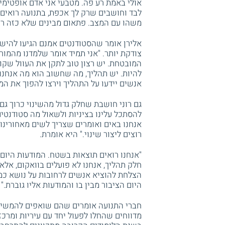
אולי באמת רע פה. מטבעי אני אדם אופטימי,
לבד וחושבים שרק לך אכפת, בתנועה רואים
משהו עם המצב. פתאום מבינים שלא כזה רע פ
אלירן אומר שהסטודנטים אמנם הגיעו להישג
צודקת יותר. "אני תמיד אומר שלמדנו מהמ
המובטחת. יש רצון טוב לתקן את העוול שקור
להיות. יש תהליך, מה שחשוב הוא מה אנחנו
אנשים יידעו על התהליך וירצו להפוך את המד
גם רוני חושבת שחלק גדול מהשינוי כרוך גם
להסתכל עלינו בציניות ולשאול מה סטודנטים
אנחנו באים ואומרים שצריך לשים מאחורינו 
רוצים ליצור שינוי." היא אומרת.
"אנחנו רואים תוצאות בשטח. המודעות היום 
חלק תהליך, אנחנו לא פועלים בוואקום, אל
הצלחת להוציא אנשים לרחובות על נושא כמו 
היום הציבור מבין בו והמודעות אליו גוברת."
חברי התנועה אומרים שהם שואפים להמשיך
מדווחים שהחלו לפעול יחד עם עיריות ומרכז