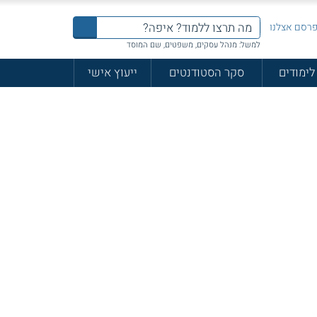
רסם אצלנו
למשל: מנהל עסקים, משפטים, שם המוסד
לימודים
סקר הסטודנטים
ייעוץ אישי