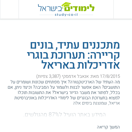
מתכננים עתיד, בונים
קריירה: תערוכת בוגרי
אדריכלות באריאל
17/8/2015 מאת: אנאבל אדמסקי (3,387 צפיות)
מה העתיד של הארכיטקטורה? איך מפתחים שכונות ושומרים על
התושבים? האם אפשר לבנות ולשמור על הסביבה? וכיצד ניתן, אם
בכלל, לפתור את משבר הדיור בישראל? את התשובות תוכלו
למצוא בתערוכת הבוגרים של לימודי האדריכלות באוניברסיטת
אריאל, שמוצגת בימים אלה
המידע באתר הועיל ל87% מהגולשים.
עזרנו גם לך? דרג אותנו:
המשך קריאה