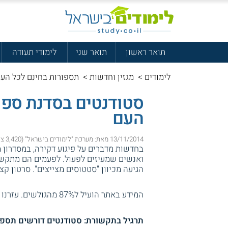
תואר ראשון
תואר שני
לימודי תעודה
לימודים
>
מגזין וחדשות
>
תספורות בחינם לכל הע
סטודנטים בסדנת ספו
העם
13/11/2014 מאת: מערכת "לימודים בישראל" (3,420 צפיות)
בחדשות מדברים על פיגוע דקירה, במסדרון 
ואנשים שמעיזים לפעול. לפעמים הם מתקשר
הגיעה מכיוון "סטטוסים מצייצים". סרטון קצ
המידע באתר הועיל ל87% מהגולשים.
עזרנו 
תרגיל בתקשורת: סטודנטים דורשים תספו