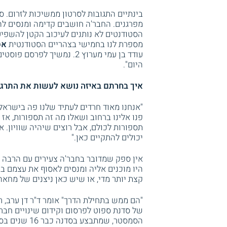
בינתיים התגובות לסרטון ממשיכות לזרום.
מפרגנים. החבר'ה חושבים קדימה ומנסים להח
הסטודנטים לא נותנים לעיכוב הקטן להשפיע 
מספרת לנו בחמישי בצהריים הסטודנטית
אס
עודד בן עמי מערוץ 2. נמשיך
היום".
איך בחרתם באיזה נושא לעשות את התרגי
"אנחנו מאוד חרדים לעתיד שלנו פה בישראל,
פנו אלינו ברחוב ושאלו מה זה תספורות, אז 
תספורות לכולם, אבל רוצים שיהיה שוויון. א
יכולים להתקיים כאן."
אין ספק שמדובר בחבר'ה צעירים עם הרבה ר
היו מוכנים אליה ומנסים לאסוף את עצמם ב
קצת יותר מדי, או שיש כאן ניצנים של מחא
"הם ממש בתחילת הדרך" אומר ד"ר דן ערב, 
של סדנת ספוט לפרסום וקידום שינויים חבר
הסמסטר, שמתבצע בסדנה כבר 16 שנים בסמוך לתחילת שנת הלימודים.