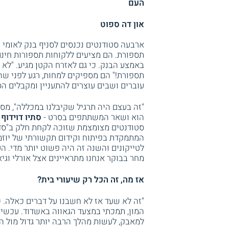
העם
און דה ספוט
ארבעה סטודנטים נכנסים לסניף בנק לאומי 
תספורת. הם מציעים ללקוחות תספורות חינם.
באמצע הבנק. כי גם לאזרח הקטן מגיע. "לא 
תספורת!" הם מספיקים למחות, רגע לפני ש
עוברים ושבים עוצרים להתעניין ומקבלים הס
"זה בעצם היה תרגיל שקיבלנו במכללה", מסב
הוא ושאר המשתתפים בסרט -
סתיו דוידוף (26), דין מודן (26) ואסתי שדה 
סטודנטים מצומצמת שזוכה לקחת חלק ב"סדנ
המתמקדת בפיתוח וקידום תקשורתי של יוזמו
מחר בבוקר אנחנו מתראיינים אצל אורלי וגיא
אז מה, זה הכל רק שיעורי בית?
"זה לא שעד אז לא חשבנו על דברים כאלה. כו
המון, תמכתי במצעד הגאווה באשדוד. עכשיו א
למאבק, לעשות מהלך הרבה יותר גדול מול ה