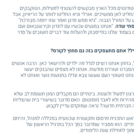
 סטודנטים מכל הארץ מבקשים להצטרף לפעילות, הטוקבקים
ליט לאן ממשיכים. אורלי וגיא החליטו לוותר על הריאיון, אבל
על המורל הגבוה. "גיא ממש פרגן ואמר שזו יוזמה מבורכת"
תי שדה
. "אנחנו במגעים עכשיו עם לונדון וקירשנבאום ועם
 לפרסם פוסטים בעמוד שלנו בפייסבוק ולהעלות עוד דברים חשובים על סדר
ל? אתם מתעסקים בזה גם מחוץ לקורס?
 בחזון אנחנו רוצים לגדל פה ילדים ולהישאר כאן. הרבה אנשים
הסברנו ועוררנו מודעות. אנחנו לא מצפים שהבנקים יעשו
נחנו פשוטי העם שעשו צבא וגדלו בתנועות נוער ואנחנו לא
צון לפעול ולשנות. בינתיים הם מקבלים המון תשומת לב שלא
מהירות ולא לאבד מומנטום. האם מדובר בשיעורי בית שהצליחו
ה חברתית חדשה? נראה שמוקדם עדיין לקבוע.
ראש התכנית פרסום ותקשורת שכנועית במכללה למנהל, והיוזם
תיים. הוא מסביר שמדובר בסך הכל בתרגיל הראשון של