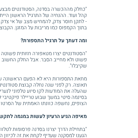
"כחלק מההכשרה בסדנה, הסטודנטים מבצעים 
קהל ועוד. ההנחיה של התרגיל הראשון היית
- לתקן חוסר צדק, להמחיש מצב של אי צדק 
בתוך הקמפוס כמו מריבות על המזגן. הקבוצ
ומה דעתך על תרגיל התספורת?
"הסטודנטים יצרו מטאפורה חזותית פשוטה ש
פשוט ולא מחייב הסבר. אבל החלק החשוב ה
שקיבלו".
מחאת התספורות היא לא הפעם הראשונה שב
תאוצה. רק לפני שנה נחלה קבוצת סטודנטים
שהעלה את המודעות לקו סיוע טלפוני לנערים
בסינמה סיטי במשך שבוע טריילר פיקטיבי לס
הצופים, נחשפה כוונתו האמתית של הסרטון.
מאיפה הגיע הרעיון לעשות במגמה לתקשו
"בתחילת הדרך יצרנו בסדנה פרסומות לטלוו
הגענו למסקנה שעדיף לקחת את זה לכיוון ה