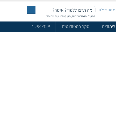
רסם אצלנו
למשל: מנהל עסקים, משפטים, שם המוסד
לימודים
סקר הסטודנטים
ייעוץ אישי