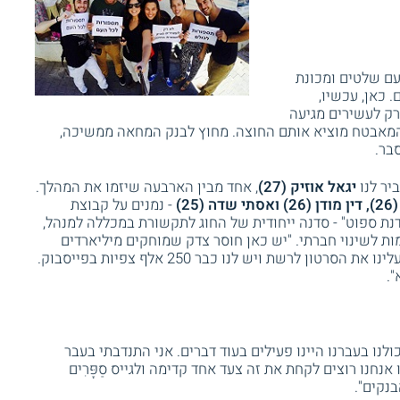
עם שלטים ומכונת
 כאן, עכשיו,
רק לעשירים מגיעה
המאבטח מוציא אותם החוצה. מחוץ לבנק המחאה ממשיכה,
בר.
יר לנו
יגאל אוזיק (27)
, אחד מבין הארבעה שיזמו את המהלך.
(25)
- נמנים על קבוצת
ת ספוט" - סדנה ייחודית של החוג לתקשורת במכללה למנהל,
ת לשינוי חברתי. "יש כאן חוסר צדק שמוחקים מיליארדים
לטייקונים והשנה זה היה פשוט יותר מדי. העלינו את הסרטון לרשת ויש לנו כבר 250 אלף צפיות בפייסבוק.
".
לנו בעברנו היינו פעילים בעוד דברים. אני התנדבתי בעבר
נחנו רוצים לקחת את זה צעד אחד קדימה ולגייס סַפָּרִים
בנקים".